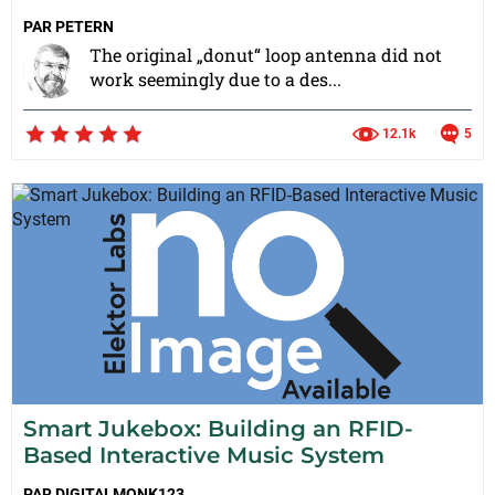
PAR
PETERN
The original „donut“ loop antenna did not
work seemingly due to a des...
12.1k
5
Smart Jukebox: Building an RFID-
Based Interactive Music System
PAR
DIGITALMONK123