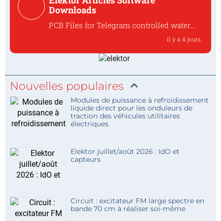
Elektor Articles Software
Downloads
PCB Files for Telegram controlled water
heater interface
il y a 4 jours
Where can I find the PCB files for the
250259 Tele...
Nouvelles populaires
Modules de puissance à refroidissement
liquide direct pour les onduleurs de
traction des véhicules utilitaires
électriques
Elektor juillet/août 2026 : IdO et
capteurs
Circuit : excitateur FM large spectre en
bande 70 cm à réaliser soi-même