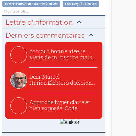
PROTOTYPING PRODUCTION NEWS
EMBARQUÉ IA NEWS
Montrer plus
Lettre d'information
Derniers commentaires
bonjour, bonne idée, je
viens de m inscrire mais
o...
Dear Marcel
Hariga,Elektor’s decision
to republish...
Approche hyper claire et
bien exposée. Code
concis...