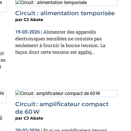
Circuit : alimentation temporisée
par
CJ Abate
Alimenter des appareils
19-03-2026
|
électroniques sensibles ne consiste pas
seulement à fournir la bonne tension. La
façon dont cette tension est appliq...
it
tes
t
Circuit : amplificateur compact
de 60 W
é
par
CJ Abate
Et si un amplificateur tenant
20-02-2026
|