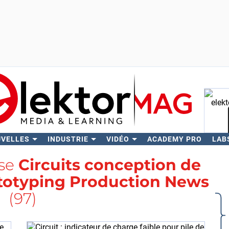
UVELLES
INDUSTRIE
VIDÉO
ACADEMY PRO
LAB
Rech
ise
Circuits conception de
totyping Production News
(97)