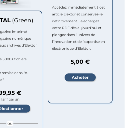
Accédez immédiatement à cet
article Elektor et conservez-le
ITAL
(Green)
définitivement. Téléchargez
votre PDF dès aujourd’hui et
agazine imprimé
plongez dans l’univers de
agazine numérique
l’innovation et de l’expertise en
aux archives d'Elektor
électronique d’Elektor.
à 5000+ fichiers
5,00 €
r
e remise dans l'e-
e *
99,95 €
Tarif par an
ou