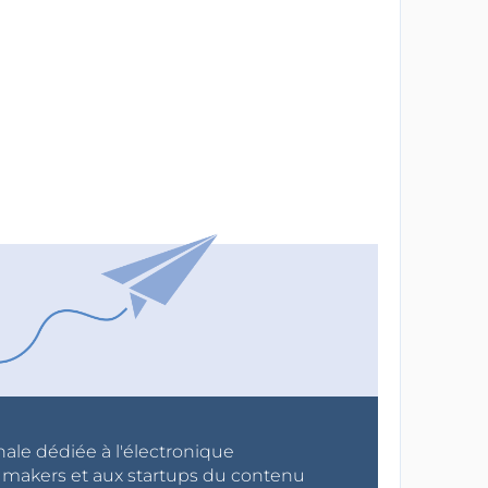
nale dédiée à l'électronique
x makers et aux startups du contenu