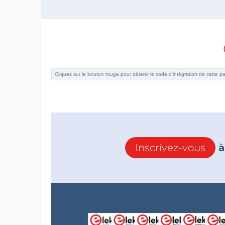
Inscrivez-vous
à