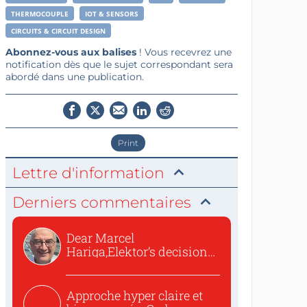
THERMOCOUPLE
IOT & SENSORS
CIRCUITS & CIRCUIT DESIGN
Abonnez-vous aux balises
! Vous recevrez une
notification dès que le sujet correspondant sera
abordé dans une publication.
Print
Lettre d'information
Derniers commentaires
Dear Marcel
Hariga,Elektor’s decision
to republish...
Approche hyper claire et