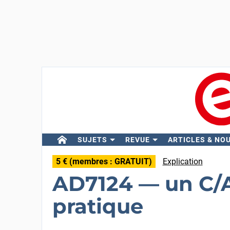
SUJETS
REVUE
ARTICLES & NO
5 € (membres : GRATUIT)
Explication
AD7124 — un C/A
pratique