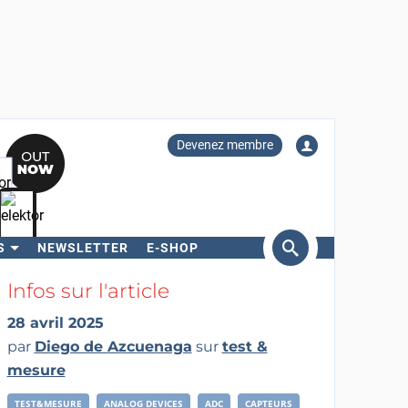
Devenez membre
S
NEWSLETTER
E-SHOP
ercher
Infos sur l'article
28 avril 2025
par
Diego de Azcuenaga
sur
test &
mesure
TEST&MESURE
ANALOG DEVICES
ADC
CAPTEURS