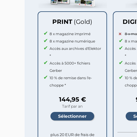
PRINT
(Gold)
DIG
8 x magazine imprimé
8 x m
8 x magazine numérique
8 x m
Accès aux archives d'Elektor
Accès 
*
*
Accès à 5000+ fichiers
Accès 
Gerber
Gerbe
10 % de remise dans l'e-
10 % d
choppe *
chopp
144,95 €
Tarif par an
plus 20 EUR de frais de