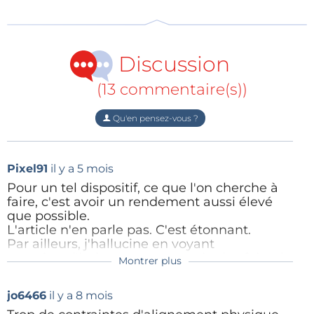
d’augmenter la distance de transfert efficace de
l’énergie.
Discussion
(13 commentaire(s))
Qu'en pensez-vous ?
Pixel91
il y a 5 mois
Pour un tel dispositif, ce que l'on cherche à
faire, c'est avoir un rendement aussi élevé
que possible.
Figure 2. Modèle équivalent du couplage inductif simulé sous ADS.
L'article n'en parle pas. C'est étonnant.
Par ailleurs, j'hallucine en voyant
Nous avons monté un condensateur en parallèle sur
qu'aujourd'hui, personne ne sait plus faire de
Montrer plus
Konkzor
il y a 5 mois
chaque bobine. L’oscillateur à onde carrée est relié à
montages sans utiliser un microcontrôleur.
Générer un signal carré ne demande que
Effectivement assez incroyable que cela
la bobine source, tandis que l’étage amplificateur est
jo6466
il y a 8 mois
deux transistors et quelques résistances et
ne parle pas du rendement du système.
couplé inductivement à la bobine de charge.