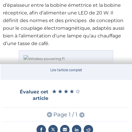
d’épaisseur entre la bobine émettrice et la bobine
réceptrice, afin d’alimenter une LED de 20 W. Il
définit des normes et des principes de conception
pour le couplage électromagnétique, adaptés aussi
bien à l’alimentation d’une lampe qu’au chauffage
d’une tasse de café.
Lire l'article complet
Figure 1. Conception d’un système d’éclairage sans fil.
Le prototype repose sur la transmission d’énergie
★
★
★
★
★
★
★
★
★
★
Évaluez cet
sans fil (WPT), exploitant la résonance
article
électromagnétique comme illustré en
figure 1
. La
portée de la WPT se limite à quelques centimètres,
Page 1 / 1
ce qui freine son déploiement pratique. Le modèle
analytique d’un tel système de transfert peut être
formulé grâce à la théorie des modes couplés (CMT).