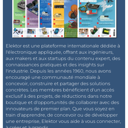
Répondre
Régis SICARD BARANOWSKI
il y a 6 mois
Vieux c... de 1973... faut voir ;)
Mois je suis un (très ?) vieux c.. de
1954, qui s'éclate (vraiment) :
- à concevoir (bon, j'ai récemment
Elektor est une plateforme internationale dédiée à
attaqué les ATtiny - mais j'avais déjà
goûté au Basic Stamp à l'époque !) en
l'électronique appliquée, offrant aux ingénieurs,
THT, CMS (ou un mix des deux)
aux makers et aux startups du contenu expert, des
- à graver ses circuits "à la main et
connaissances pratiques et des insights sur
boîte UV) (quoique je ne dédaignerai
l'industrie. Depuis les années 1960, nous avons
pas très prochainement de faire appel
encouragé une communauté mondiale à
à un prestataire).
concevoir, construire et partager des solutions
concrètes. Les membres bénéficient d'un accès
Entièrement d'accord avec "ça
exclusif à des projets, de réductions dans notre
dépend du contexte !!!
boutique et d'opportunités de collaborer avec des
innovateurs de premier plan. Que vous soyez en
Bien cordialement !
train d'apprendre, de concevoir ou de développer
Répondre
une entreprise, Elektor vous aide à vous connecter,
à créer et à grandir.