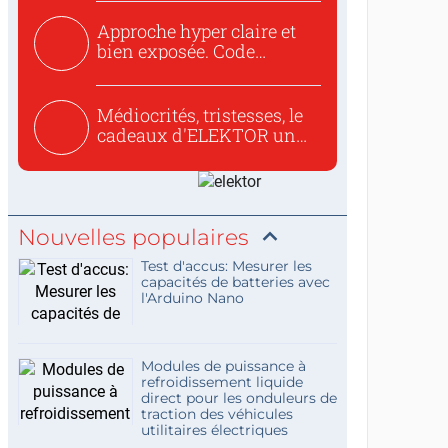
Approche hyper claire et
bien exposée. Code
concis...
Médiocrités, tristesses, le
cadeaux d'ELEKTOR un
c...
Nouvelles populaires
Test d'accus: Mesurer les
capacités de batteries avec
l'Arduino Nano
Modules de puissance à
refroidissement liquide
direct pour les onduleurs de
traction des véhicules
utilitaires électriques