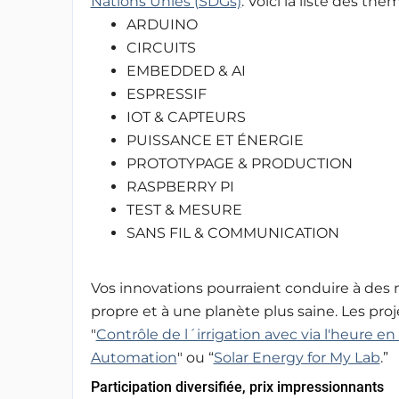
Nations Unies (SDGs)
. Voici la liste des thè
ARDUINO
CIRCUITS
EMBEDDED & AI
ESPRESSIF
IOT & CAPTEURS
PUISSANCE ET ÉNERGIE
PROTOTYPAGE & PRODUCTION
RASPBERRY PI
TEST & MESURE
SANS FIL & COMMUNICATION
Vos innovations pourraient conduire à des m
propre et à une planète plus saine. Les proj
"
Contrôle de l´irrigation avec via l'heure e
Automation
" ou “
Solar Energy for My Lab
.”
Participation diversifiée, prix impressionnants