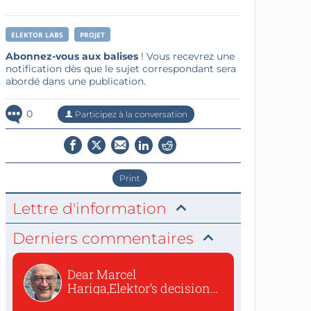
ELEKTOR LABS
PROJET
Abonnez-vous aux balises
! Vous recevrez une
notification dès que le sujet correspondant sera
abordé dans une publication.
0
Participez à la conversation
Print
Lettre d'information
Derniers commentaires
Dear Marcel
Hariga,Elektor’s decision
to republish...