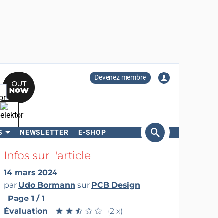
Devenez membre
S
NEWSLETTER
E-SHOP
ercher
Infos sur l'article
14 mars 2024
par
Udo Bormann
sur
PCB Design
Page 1 / 1
Évaluation
★
★
★
★
★
★
★
★
★
★
(2 x)