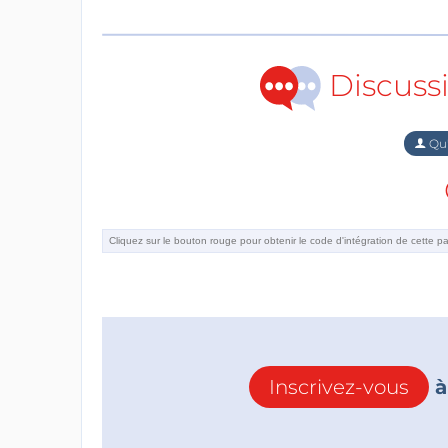
Discuss
Qu'
Inscrivez-vous
à