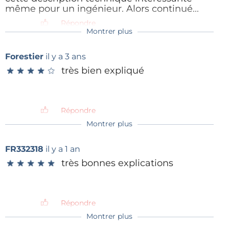
même pour un ingénieur. Alors continué...
Répondre
Montrer plus
Forestier
il y a 3 ans
très bien expliqué
★
★
★
★
★
★
★
★
★
★
Répondre
Montrer plus
FR332318
il y a 1 an
très bonnes explications
★
★
★
★
★
★
★
★
★
★
Répondre
Montrer plus