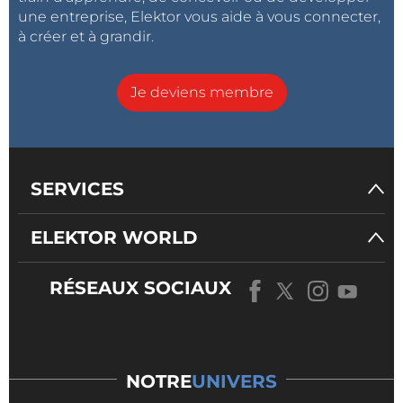
une entreprise, Elektor vous aide à vous connecter,
à créer et à grandir.
Je deviens membre
Les moteur BLDC à rotor externe possèdent leurs aimants placés en
périphérie et les enroulements du stator au centre. Ces moteurs sont
très utilisés dans les drones et les modèles réduits.
SERVICES
Il est important de noter qu’un nombre conséquent
de conceptions différentes et de matériaux sont
ELEKTOR WORLD
utilisés dans les moteurs BLDC. Il faut donc
considérer les exemples précédents uniquement
RÉSEAUX SOCIAUX
pour information. Les sites Web des fabricants de
moteurs de qualité contiennent une grande
quantité d’informations relatives au couple, la vitesse
maximale, le nombre de pôles et les paramètres tels
NOTRE
UNIVERS
que l’encombrement, les dimensions et le