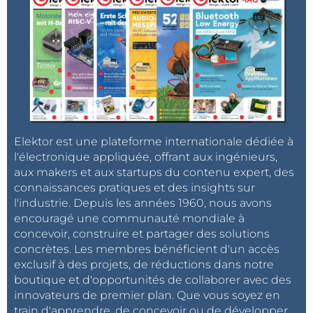
applications spécifiques. Par exemple, pour les
drones ou les avions modèles réduits, les moteurs
dont la partie mobile (rotor) est à l’extérieur, sont
fréquemment utilisés. Ici, le stator est au centre et le
rotor, avec ses aimants permanents, est à l’extérieur.
Le refroidissement peut être ainsi amélioré et la
vitesse de rotation plus stable du fait de la plus
Elektor est une plateforme internationale dédiée à
grande inertie du moteur. Quelles que soient les
l'électronique appliquée, offrant aux ingénieurs,
différences, le concept du contrôle demeure
aux makers et aux startups du contenu expert, des
identique.
connaissances pratiques et des insights sur
l'industrie. Depuis les années 1960, nous avons
encouragé une communauté mondiale à
concevoir, construire et partager des solutions
concrètes. Les membres bénéficient d'un accès
exclusif à des projets, de réductions dans notre
boutique et d'opportunités de collaborer avec des
innovateurs de premier plan. Que vous soyez en
train d'apprendre, de concevoir ou de développer