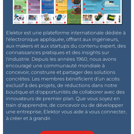
Les régulateurs de tension U3 (5 V) et U4 (3,3 V),
respectivement, alimentent le module PWM et le
module LoRa (U2), qui ne doit pas être alimenté avec
plus de 3,7 V, comme expliqué précédemment. De
plus, le régulateur 3,3 V alimente le microcontrôleur
Elektor est une plateforme internationale dédiée à
l'électronique appliquée, offrant aux ingénieurs,
ATmega328, qui est dédié au contrôle du module
aux makers et aux startups du contenu expert, des
LoRa, et à la génération de la forme d'onde pour la
connaissances pratiques et des insights sur
modulation PWM.
l'industrie. Depuis les années 1960, nous avons
encouragé une communauté mondiale à
Nous avons inclus une mémoire EEPROM (IC1), pour
concevoir, construire et partager des solutions
concrètes. Les membres bénéficient d'un accès
garder en mémoire les données numériques reçues
exclusif à des projets, de réductions dans notre
de l'émetteur (qui définissent l'intensité lumineuse
boutique et d'opportunités de collaborer avec des
des leds), même lorsque nous éteignons le
innovateurs de premier plan. Que vous soyez en
récepteur. Etant donné la consommation d'énergie
train d'apprendre, de concevoir ou de développer
des leds, qui peut être d'environ 80 mA chacune
une entreprise, Elektor vous aide à vous connecter,
comme nous le verront un peu plus loin, il n'a pas été
à créer et à grandir.
possible de connecter la sortie de la modulation
PWM, générée par le microcontrôleur, directement