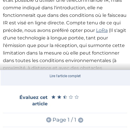
était possible d'utiliser une télécommande IR, mais
comme indiqué dans l'introduction, elle ne
fonctionnerait que dans des conditions où le faisceau
IR est visé en ligne directe. Compte tenu de ce qui
précède, nous avons préféré opter pour
LoRa
(Il s'agit
d'une technologie à longue portée, tant pour
l'émission que pour la réception, qui surmonte cette
limitation dans la mesure où elle peut fonctionner
dans toutes les conditions environnementales (à
proximité, à distance et avec des obstacles
physiques).
Lire l'article complet
Il s'agit d'une technologie de communication sans fil
★
★
★
★
★
★
★
★
★
★
Évaluez cet
point à point, qui exploite la bande libre de 868 MHz
article
utilisée en Europe. Il existe sur le marché un certain
nombre de modules émetteurs-récepteurs LoRa 868
Page 1 / 1
MHz qui peuvent faire l'affaire, mais pour des raisons
de prix, de facilité de contrôle et de petite taille, nous