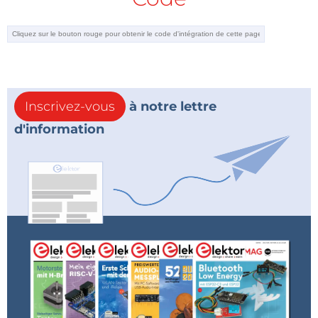
lorsqu'elle est alimentée directement par la cellule
Elektor Spirit.
elle-même.
Répondre
Figure 1 : Le schéma fonctionnel de l'émetteur et du récepteur LoRa.
Le module LoRa est contrôlé par le microcontrôleur
Inscrivez-vous
à notre lettre
ATmega328 (U1), tandis que l'écran LCD permet
d'information
d'afficher la valeur numérique, exprimée en
pourcentage de l'intensité lumineuse des leds.
L'augmentation ou la diminution de ce chiffre se fait
en appuyant individuellement sur les deux petits
boutons-poussoirs S1 et S2. Le schéma fonctionnel
du récepteur se compose d'une entrée
d'alimentation (J2), dont la plage est de 9 à 12 V CC (il
est important de rester dans cette plage de
puissance).