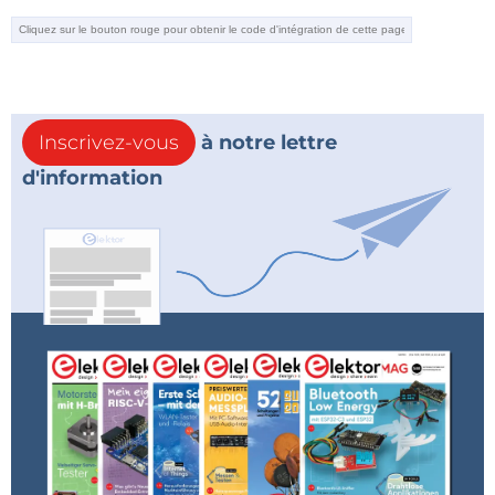
Si vous ne pouvez pas être présent à l'exposition
personnellement, ne vous inquiétez pas. Nous
diffuserons un épisode de l'événement en direct
d'
Elektor Lab Talk
le 10 avril à 11h00 (Berlin). Participez
Inscrivez-vous
à notre lettre
en direct et posez vos questions !
d'information
Alerte de tag :
Abonnez-vous au
Je m'abonne
tag
Embedded & AI
et vous
recevrez un e-mail dès qu’un nouvel article à ce
sujet sera publié sur notre site web !
Traduction : Laurent RAUBER