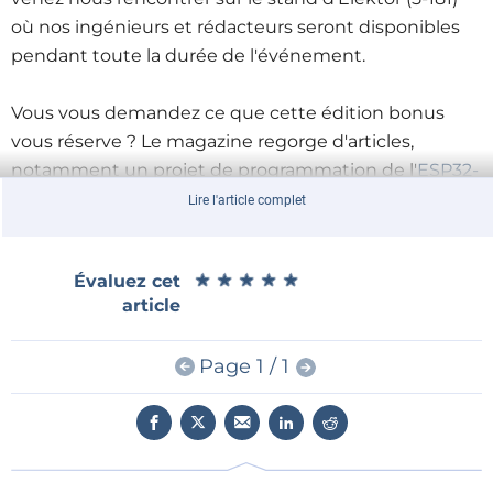
où nos ingénieurs et rédacteurs seront disponibles
pendant toute la durée de l'événement.
Vous vous demandez ce que cette édition bonus
vous réserve ? Le magazine regorge d'articles,
notamment un projet de programmation de l'
ESP32-
CAM
, une introduction au traitement du son par Arm
Lire l'article complet
Cortex-M7, un examen d'un kit conçu pour les
applications audio et la commande de moteurs, ainsi
★
★
★
★
★
★
★
★
★
★
Évaluez cet
que des points de vue de personnalités de premier
article
plan dans le domaine des systèmes embarqués et
de l'intelligence artificielle, telles que le professeur
Page 1 / 1
Sebastian Steinhorst de l'Université technique de
Munich.