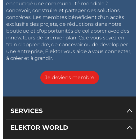
encouragé une communauté mondiale à
raisonnement en IA : la révolution des
chaîne de
concevoir, construire et partager des solutions
pensées
concrètes. Les membres bénéficient d'un accès
exclusif à des projets, de réductions dans notre
boutique et d'opportunités de collaborer avec des
innovateurs de premier plan. Que vous soyez en
Télécommande par SMS compatible 4G
train d'apprendre, de concevoir ou de développer
une entreprise, Elektor vous aide à vous connecter,
quartz et oscillateurs : améliorer la précision des
à créer et à grandir.
quartz par le choix des condensateurs
premiers pas avec le codage d’un projet
DIY
Je deviens membre
SPECTRAN V6 Mobile : analyseur de spectre
temps réel modulaire et configurable
l’avenir de l’IA se base sur le silicium : un
entretien avec Anastasiia Nosova
SERVICES
alimenter l’avenir de la communication sans fil :
batteries solides ultrafines de BTRY
ELEKTOR WORLD
Plus de projets