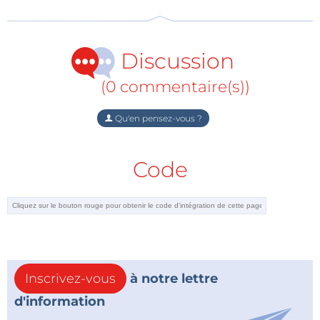
Discussion
(0 commentaire(s))
Qu'en pensez-vous ?
Carte émetteur-récepteur audio ESP32
Code
positionnement précis : test du sondage de
canal Bluetooth
KrakenSDR avec cinq récepteurs RF
télécommande par SMS compatible 4G :
contrôlez votre équipement à distance
sonde haute vitesse : entrées haute impédance
Inscrivez-vous
à notre lettre
pour les signaux allant jusqu’à 200 MHz
d'information
mesures de champ électrique sans contact (2) :