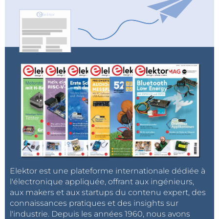
vibromètre laser pour évaluer les vibrations de la
membrane
Voiture miniature contrôlée par smartphone :
Wifi + ESP32 + smartphone = télécommande
Technologies sans fil connectant des nœuds de capteurs à Internet
contrôleur de charge
solaire
avec MPP (3) :
logiciel et mise en service
caméra de diffusion Web avec Raspberry Pi Zero
: utilisation du VPN ZeroTier
tests de performance avec le RP2350
Elektor est une plateforme internationale dédiée à
développement piloté par les tests logiciel
l'électronique appliquée, offrant aux ingénieurs,
démarrer en électronique : circuits intégrés
aux makers et aux startups du contenu expert, des
audio spéciaux
connaissances pratiques et des insights sur
2025 - une odyssée de l’IA : modèles de
l'industrie. Depuis les années 1960, nous avons