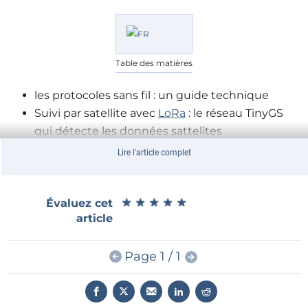
Table des matières
les protocoles sans fil : un guide technique
Suivi par satellite avec
LoRa
: le réseau TinyGS
qui détecte les données sattelites
Carte émetteur-récepteur audio
ESP32
(2) :
Lire l'article complet
transmission audio sans fil
émetteur AM par induction : utilisee les PIO du
Pico dans un croquis Arduino
★
★
★
★
★
★
★
★
★
★
Évaluez cet
article
Nœud de capteurs autonome v2.0 (architecture
système) : plateforme de détection alimentée
Page 1 / 1
par énergie solaire avec GPS intégré, LoRaWAN,
et plus encore