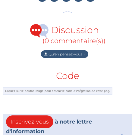
et 60, couplés à un microcontrôleur ESP32. Ce projet
illustre l'intérêt pédagogique de faire fusionner
composants électroniques historiques avec une
Discussion
technologie moderne.
(0 commentaire(s))
Vous trouverez également une foule d'anecdotes
techniques dans cette vidéo, ainsi qu'une session de
Qu'en pensez-vous ?
questions-réponses où nos invités répondent à des
questions passionnantes. Parmi les sujets abordés,
Code
citons l'utilisation de ChatGPT pour la
programmation, la génération de code pour
microcontrôleur avec l'assistant Cody, des projets
personnels basés sur DSP pour les transferts de
données sur cassettes, et plus encore.
Regardez la vidéo ci-dessous
Inscrivez-vous
à notre lettre
d'information