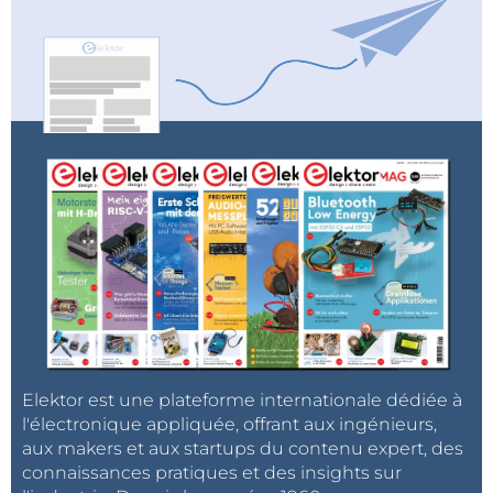
Explorez plus avant !
Visionnez d'autres vidéos éducatives et profitez des
connaissances d'experts en consultant notre
contenu supplémentaire sur notre
chaîne YouTube
Elektor
et sur notre chaîne YouTube
Elektor Industry
.
Restez informé
Elektor est une plateforme internationale dédiée à
l'électronique appliquée, offrant aux ingénieurs,
Abonnez-vous à notre
newsletter Elektor
pour
aux makers et aux startups du contenu expert, des
recevoir un flux constant de connaissances
connaissances pratiques et des insights sur
techniques d'experts et de perspectives