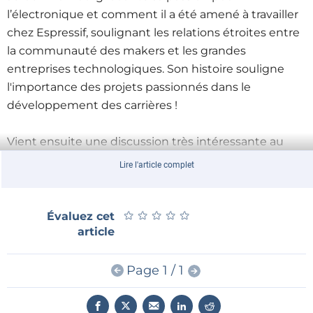
l’électronique et comment il a été amené à travailler
chez Espressif, soulignant les relations étroites entre
la communauté des makers et les grandes
entreprises technologiques. Son histoire souligne
l'importance des projets passionnés dans le
développement des carrières !
Vient ensuite une discussion très intéressante au
sujet du projet de Saad Imtiaz qui utilise l'ESP32 avec
Lire l'article complet
ChatGPT, et met en évidence le potentiel des
microcontrôleurs dans les applications IoT basées sur
l'IA. C’est un bel exemple montrant que les
★
★
★
★
★
★
★
★
★
★
Évaluez cet
article
technologies actuelles peuvent être combinées de
manière innovante.
Page 1 / 1
Également, Jeroen Domburg présente un projet
mettant en scène des tubes Decatron des années 50