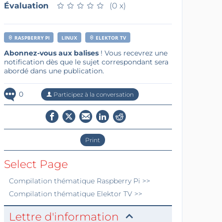
Évaluation
★
★
★
★
★
★
★
★
★
★
(0 x)
RASPBERRY PI
LINUX
ELEKTOR TV
Abonnez-vous aux balises
! Vous recevrez une
notification dès que le sujet correspondant sera
abordé dans une publication.
0
Participez à la conversation
Print
Select Page
Compilation thématique
Raspberry Pi
>>
Compilation thématique
Elektor TV
>>
Lettre d'information