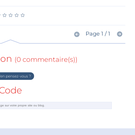
★
★
★
★
★
★
★
★
★
★
Page 1 / 1
ion
(0 commentaire(s))
en pensez-vous ?
Code