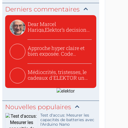
Derniers commentaires
Dear Marcel
Hariga,Elektor’s decision
to republish...
Approche hyper claire et
bien exposée. Code
concis...
Médiocrités, tristesses, le
cadeaux d'ELEKTOR un
c...
Nouvelles populaires
Test d'accus: Mesurer les
capacités de batteries avec
l'Arduino Nano