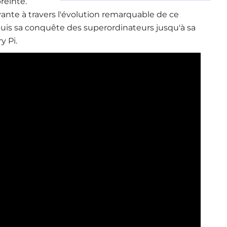
einte.
nte à travers l'évolution remarquable de ce
is sa conquête des superordinateurs jusqu'à sa
y Pi.