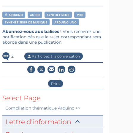
ARDUINO
AUDIO
SYNTHÉTISEUR
MIDI
SYNTHÉTISEUR DE MUSIQUE
ARDUINO UNO
Abonnez-vous aux balises
! Vous recevrez une
notification dès que le sujet correspondant sera
abordé dans une publication.
2
Participez à la conversation
Print
Select Page
Compilation thématique
Arduino
>>
Lettre d'information