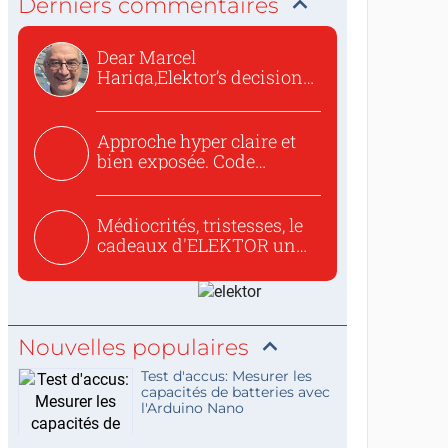
Derniers commentaires
Dear Marcel
Hariga,Elektor’s decision
to republish...
Approche hyper claire et
bien exposée. Code
concis...
Médiocrités, tristesses, le
cadeaux d'ELEKTOR un
c...
Nouvelles populaires
Test d'accus: Mesurer les
capacités de batteries avec
l'Arduino Nano