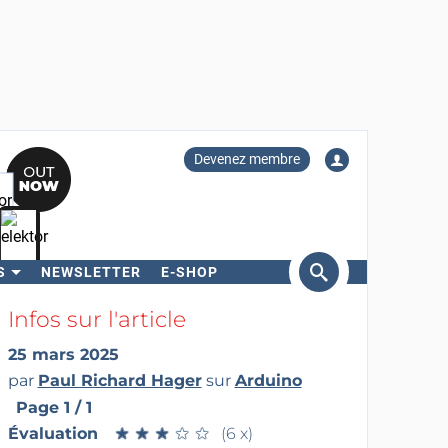
Devenez membre
S
NEWSLETTER
E-SHOP
ercher
Infos sur l'article
25 mars 2025
par
Paul Richard Hager
sur
Arduino
Page 1 / 1
Évaluation
★
★
★
★
★
★
★
★
★
★
(6 x)