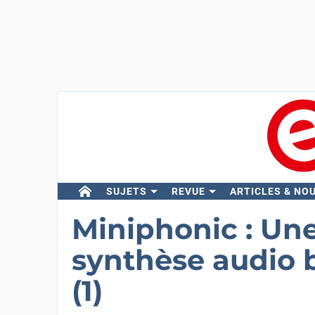
SUJETS
REVUE
ARTICLES & NO
Miniphonic : Un
synthèse audio 
(1)