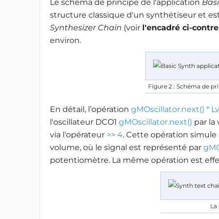
Le schéma de principe de l'application
Basi
structure classique d'un synthétiseur et es
Synthesizer Chain
(voir
l'encadré ci-contre
environ.
Figure 2 : Schéma de pri
En détail, l’opération
gMOscillator.next() * Lv
l'oscillateur DCO1
gMOscillator.next()
par la
via l'opérateur
>> 4
. Cette opération simul
volume, où le signal est représenté par
gMOs
potentiomètre. La même opération est effe
La