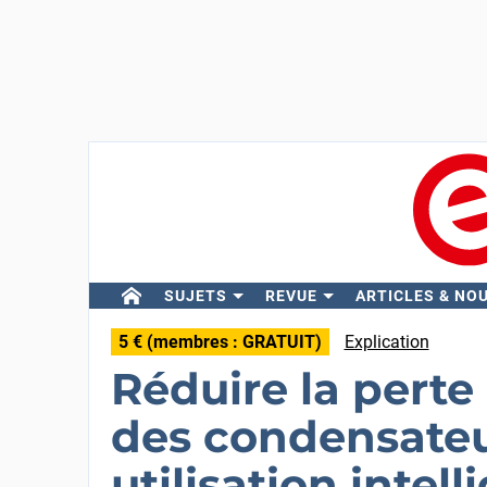
SUJETS
REVUE
ARTICLES & NO
5 € (membres : GRATUIT)
Explication
Réduire la perte
des condensateu
utilisation intell