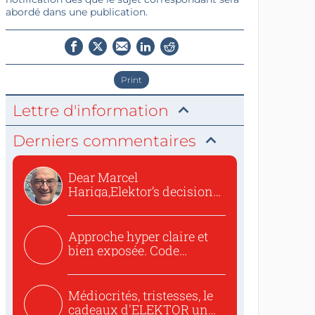
abordé dans une publication.
Print
Lettre d'information
Derniers commentaires
Dear Marcel
Hariga,Elektor’s decision
to republish...
Approche hyper claire et
bien exposée. Code
concis...
Médiocrités, tristesses, le
cadeaux d'ELEKTOR un