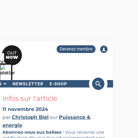
Devenez membre
S
NEWSLETTER
E-SHOP
ercher
Infos sur l'article
11 novembre 2024
par
Christoph Biel
sur
Puissance &
energie
Abonnez-vous aux balises
! Vous recevrez une
notification dès que le sujet correspondant sera