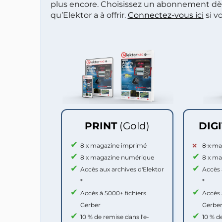
plus encore. Choisissez un abonnement dè
qu’Elektor a à offrir.
Connectez-vous ici
si v
PRINT
(Gold)
DIG
8 x magazine imprimé
8 x m
8 x magazine numérique
8 x m
Accès aux archives d'Elektor
Accès 
*
*
Accès à 5000+ fichiers
Accès 
Gerber
Gerbe
10 % de remise dans l'e-
10 % d