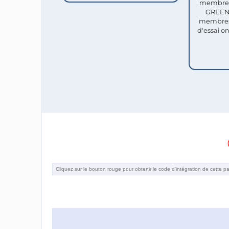
membres 
GREEN 
membres
d'essai o