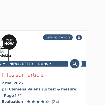
Devenez membre
S
NEWSLETTER
E-SHOP
ercher
Infos sur l'article
2 mai 2023
par
Clemens Valens
sur
test & mesure
Page 1 / 1
Évaluation
★
★
★
★
★
★
★
★
★
★
(2 x)