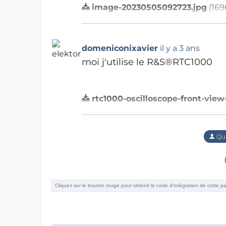
image-20230505092723.jpg
(169
Répondre
domeniconixavier
il y a 3 ans
moi j'utilise le R&S®RTC1000
rtc1000-oscilloscope-front-vie
Répondre
Qu'