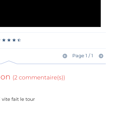
★
★
★
★
★
★
★
★
★
★
Page 1 / 1
ion
(2 commentaire(s))
ite fait le tour