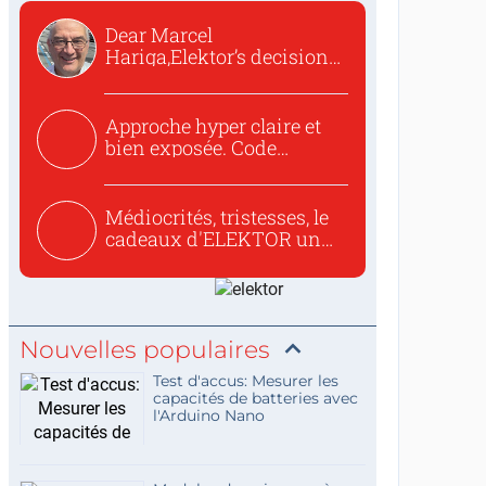
Dear Marcel
Hariga,Elektor’s decision
to republish...
Approche hyper claire et
bien exposée. Code
concis...
Médiocrités, tristesses, le
cadeaux d'ELEKTOR un
c...
Nouvelles populaires
Test d'accus: Mesurer les
capacités de batteries avec
l'Arduino Nano