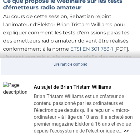
Ce que propose le webinaire sur les tests
d'émetteurs radio amateur
Au cours de cette session, Sebastian rejoint
l'animateur d'Elektor Brian Tristam Williams pour
expliquer comment les tests d'émissions parasites
des émetteurs radio amateur doivent être réalisés
conformément à la norme
ETSI EN 301 783-1
[PDF].
L'accent sera mis sur la pratique réelle des mesures
plutôt que sur la théorie CEM générale.
Lire l'article complet
Sebastian expliquera ce que sont les émissions
parasites, pourquoi elles sont importantes pour
Au sujet de Brian Tristam Williams
l'intégrité du spectre, et comment des mesures
Brian Tristam Williams est un créateur de
d'analyseur de spectre apparemment correctes
contenu passionné par les ordinateurs et
peuvent néanmoins échouer à l'examen. Les sujets
l'électronique depuis qu'il a reçu un « micro-
abordés incluront la largeur de bande de résolution,
ordinateur » à l'âge de 10 ans. Il a acheté son
premier magazine Elektor à 16 ans et évolue
les atténuateurs, les câbles, les facteurs de correction,
depuis l'écosystème de l'électronique e...
>>
les plages de fréquences, les charges de test, ainsi