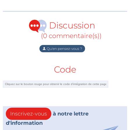
offrant aux utilisateurs un moyen concret d'explorer
les signaux, les plages de fréquences, les réglages de
l'analyseur et les pièges courants des mesures en
Discussion
laboratoire.
(0 commentaire(s))
Détails de l'événement
Date : jeudi 4 juin 2026
Qu'en pensez-vous ?
Heure : 16h00 CEST (14h00 UTC / 10h00 EDT)
Inscrivez-vous dès maintenant pour réserver votre
Code
place. Si vous ne pouvez pas participer en direct, vous
recevrez tout de même l'accès à l'enregistrement
complet après l'événement.
À propos de Sebastian
Sebastian travaille chez
Baltic Lab
et traite de sujets
pratiques liés à la RF, à la CEM et aux tests et
Inscrivez-vous
à notre lettre
mesures. Son approche met l'accent sur les
d'information
techniques de mesure correctes, les tests conformes