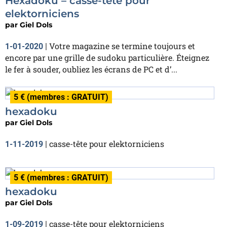
Hexadoku – casse-tête pour
elektorniciens
par
Giel Dols
Votre magazine se termine toujours et
1-01-2020
|
encore par une grille de sudoku particulière. Éteignez
le fer à souder, oubliez les écrans de PC et d’...
5 € (membres : GRATUIT)
hexadoku
par
Giel Dols
casse-tête pour elektorniciens
1-11-2019
|
5 € (membres : GRATUIT)
hexadoku
par
Giel Dols
casse-tête pour elektorniciens
1-09-2019
|