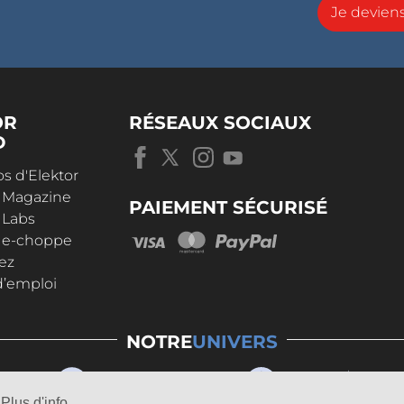
Je devie
OR
RÉSEAUX SOCIAUX
D
s d'Elektor
r Magazine
PAIEMENT SÉCURISÉ
 Labs
r e-choppe
ez
d’emploi
NOTRE
UNIVERS
Plus d'info