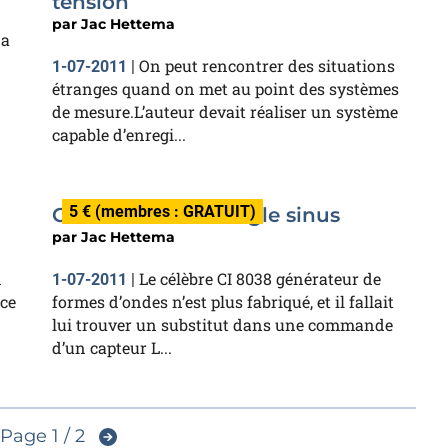
tension
par
Jac Hettema
 a
On peut rencontrer des situations
1-07-2011
|
étranges quand on met au point des systèmes
de mesure.L’auteur devait réaliser un système
capable d’enregi...
5 € (membres : GRATUIT)
Convertisseur triangle sinus
par
Jac Hettema
n
Le célèbre CI 8038 générateur de
1-07-2011
|
 ce
formes d’ondes n’est plus fabriqué, et il fallait
lui trouver un substitut dans une commande
d’un capteur L...
Page 1 / 2