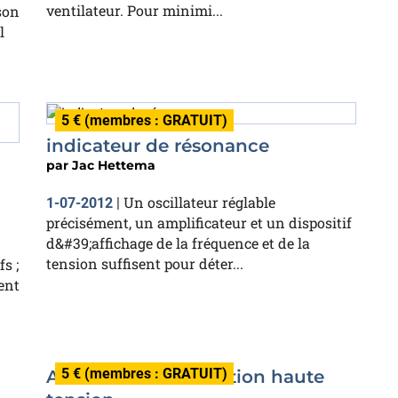
ventilateur. Pour minimi...
son
l
5 € (membres : GRATUIT)
indicateur de résonance
par
Jac Hettema
Un oscillateur réglable
1-07-2012
|
précisément, un amplificateur et un dispositif
d&#39;affichage de la fréquence et de la
tension suffisent pour déter...
s ;
ent
5 € (membres : GRATUIT)
Alimentation à isolation haute