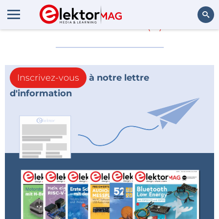
Tous nos
ES
(0)
Rechercher
Inscrivez-vous
à notre lettre
d'information