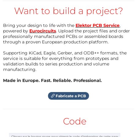
Répondre
The low-distortion analog 1 kHz generator featured in
Want to build a project?
the July 2024 issue of *Elektor* was built primarily
using SMD components. Here is a version that uses
Bring your design to life with the
Elektor PCB Service
,
exclusively leaded components. The PCB was
powered by
Eurocircuits
. Upload the project files and order
professionally manufactured PCBs or assembled boards
designed for installation in a larger Teko enclosure,
through a proven European production platform.
leaving enough space for a complete power supply
Supporting KiCad, Eagle, Gerber, and ODB++ formats, the
unit.
service is suitable for everything from prototypes and
The differential output signal is available via BNC
validation builds to series production and volume
manufacturing.
connectors; alternative connectors can also be
attached at K4.
Made in Europe. Fast. Reliable. Professional.
The core circuit is largely identical to the SMD
version, and the setup and calibration procedures
Fabricate a PCB
remain unchanged.
A center-off toggle switch can be connected to K3 to
select gain settings of x1, x2, or x4 (0 dB, 6 dB, or 12
Code
dB).
Op-amps in DIL8 packages can be used, or SOIC8