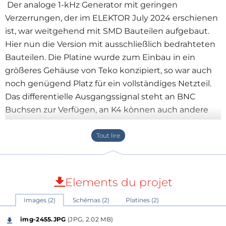
Der analoge 1-kHz Generator mit geringen
Verzerrungen, der im ELEKTOR July 2024 erschienen
ist, war weitgehend mit SMD Bauteilen aufgebaut.
Hier nun die Version mit ausschließlich bedrahteten
Bauteilen. Die Platine wurde zum Einbau in ein
größeres Gehäuse von Teko konzipiert, so war auch
noch genügend Platz für ein vollständiges Netzteil.
Das differentielle Ausgangssignal steht an BNC
Buchsen zur Verfügen, an K4 können auch andere
angeschlossen werden.
Die eigentliche Schaltung ist weitgehend identisch
zur SMD Version, auch die Inbetriebnahme und der
Abgleich haben sich nicht verändert.
An K3 kann ein Umschalter mit Mittelstellung
Elements du projet
angeschlossen werden. Damit lässt sich die
Images (2)
Schémas (2)
Platines (2)
Verstärkung von x1, x2 und x4 (0 dB, 6 dB, 12 dB)
einstellen.
img-2455.JPG
(JPG, 2.02 MB)