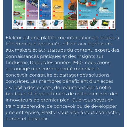
Elektor est une plateforme internationale dédiée à
l'électronique appliquée, offrant aux ingénieurs,
aux makers et aux startups du contenu expert, des
connaissances pratiques et des insights sur
l'industrie. Depuis les années 1960, nous avons
encouragé une communauté mondiale à
concevoir, construire et partager des solutions
concrètes. Les membres bénéficient d'un accès
exclusif à des projets, de réductions dans notre
boutique et d'opportunités de collaborer avec des
innovateurs de premier plan. Que vous soyez en
train d'apprendre, de concevoir ou de développer
une entreprise, Elektor vous aide à vous connecter,
à créer et à grandir.