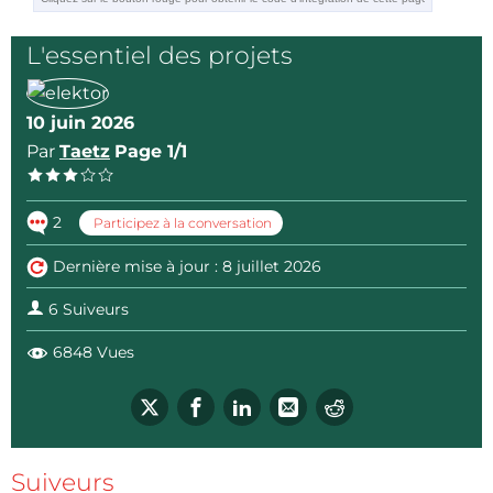
types via adapters.
The quality of the components in the signal path is
L'essentiel des projets
critical to the generator's performance.
The resistors are 1% tolerance metal-film types. The
10 juin 2026
capacitors are either leaded film or C0G SMD types.
Par
Taetz
Page 1/1
Suitable op-amps include the NE5532 (DIL) or the
OP2210 (SOIC8 with adapter), among others.
A single poor-quality capacitor can compromise the
2
Participez à la conversation
entire circuit.
Dernière mise à jour : 8 juillet 2026
I still have a few bare PCBs available:
alfred_rosenkraenzer@gmx.de
6 Suiveurs
6848 Vues
Suiveurs