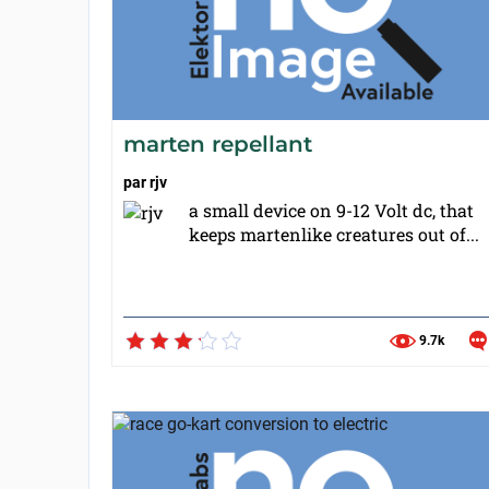
marten repellant
par
rjv
a small device on 9-12 Volt dc, that
keeps martenlike creatures out of...
9.7k