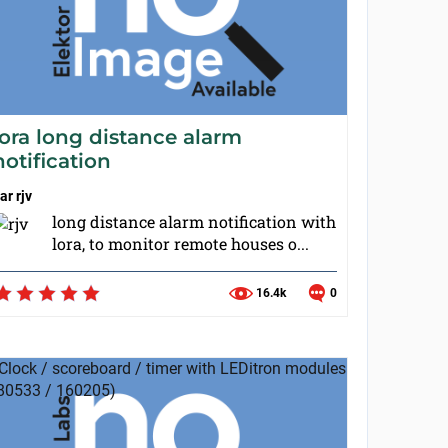
lora long distance alarm
notification
ar
rjv
long distance alarm notification with
lora, to monitor remote houses o...
16.4k
0