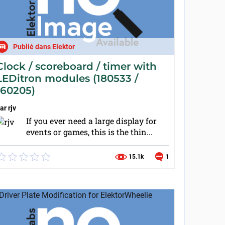
Publié dans Elektor
Clock / scoreboard / timer with
LEDitron modules (180533 /
160205)
ar
rjv
If you ever need a large display for
events or games, this is the thin...
15.1k
1