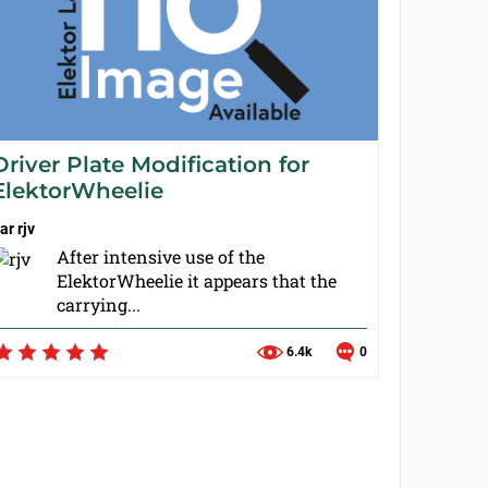
Driver Plate Modification for
ElektorWheelie
ar
rjv
After intensive use of the
ElektorWheelie it appears that the
carrying...
6.4k
0