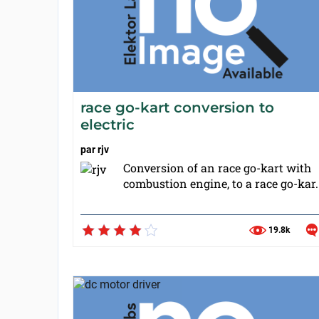
race go-kart conversion to
electric
par
rjv
Conversion of an race go-kart with
combustion engine, to a race go-kar..
19.8k