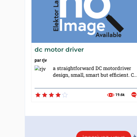
dc motor driver
par
rjv
a straightforward DC motordriver
design, small, smart but efficient. C..
19.6k