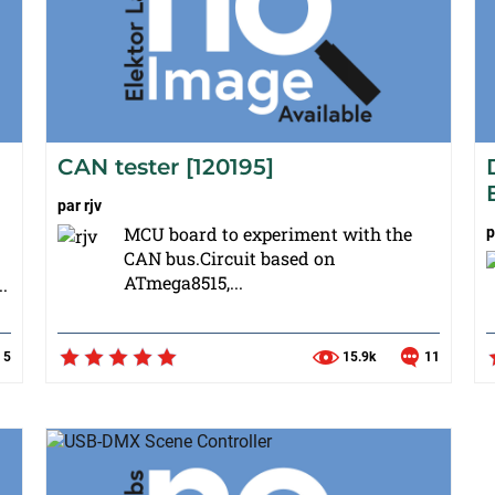
CAN tester [120195]
par
rjv
MCU board to experiment with the
p
CAN bus.Circuit based on
ATmega8515,...
.
5
15.9k
11