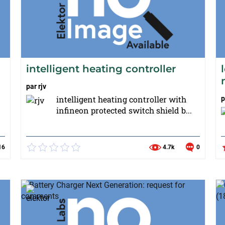
intelligent heating controller
par
rjv
intelligent heating controller with
p
infineon protected switch shield b...
16
4.7k
0