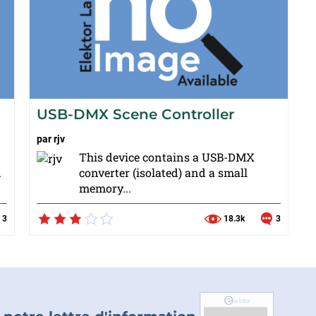
USB-DMX Scene Controller
par
rjv
This device contains a USB-DMX
.
converter (isolated) and a small
memory...
3
18.3k
3