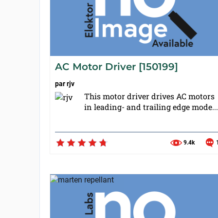
AC Motor Driver [150199]
par
rjv
This motor driver drives AC motors
in leading- and trailing edge mode...
9.4k