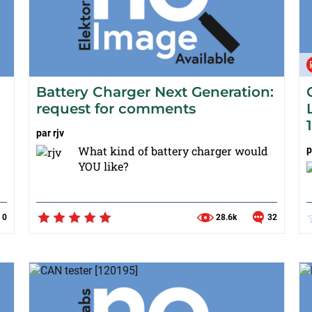
Battery Charger Next Generation:
request for comments
par
rjv
What kind of battery charger would
p
YOU like?
0
28.6k
32