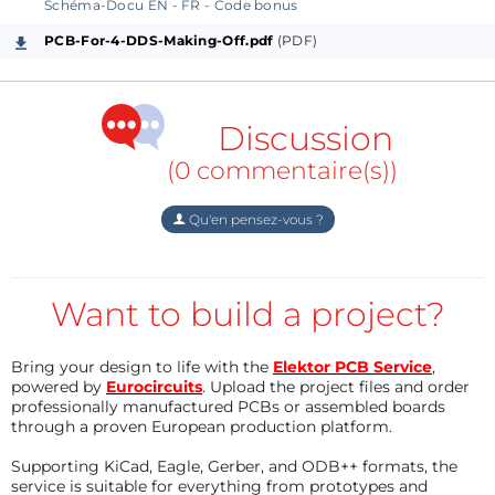
14500 tab accumulator.
Schéma-Docu EN - FR - Code bonus
There was still a free area, I added the possibility of
PCB-For-4-DDS-Making-Off.pdf
(PDF)
creating a bonus montage which could perhaps one
day help you diagnose a broken amplification for
example?
Discussion
Open the Zip 'PCB for Four' Plan Docu EN and FR
(0 commentaire(s))
bonus Coded
//FR
Qu'en pensez-vous ?
Pour alimenter les 3 prototypes mis en ligne, il faut
souder les fils d'alimentation sur l'accu 18650.
Cette pratique n'étant pas complètement sécurisé,
Want to build a project?
la base du PCB-4 a été étudié pour recevoir un
accumulateur à languette 14500.
Bring your design to life with the
Elektor PCB Service
,
Il restait une zone libre, j'y ai ajouté la possibilité de
powered by
Eurocircuits
. Upload the project files and order
réaliser un montage bonus qui pourrait peut-être un
professionally manufactured PCBs or assembled boards
through a proven European production platform.
jour vous aider à diagnostiquer une amplification en
panne par exemple ?
Supporting KiCad, Eagle, Gerber, and ODB++ formats, the
service is suitable for everything from prototypes and
Ouvrir le Zip 'PCB for Four'