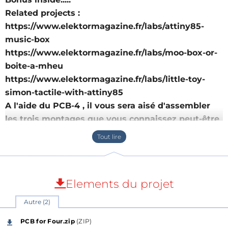
Related projects :
https://www.elektormagazine.fr/labs/attiny85-
music-box
https://www.elektormagazine.fr/labs/moo-box-or-
boite-a-mheu
https://www.elektormagazine.fr/labs/little-toy-
simon-tactile-with-attiny85
A l'aide du PCB-4 , il vous sera aisé d'assembler
les trois montages que vous connaissez peut-être
déjà.
Bonus à l'intérieur
//EN
To power the 3 prototypes put online, you must
Elements du projet
solder the power wires to the 18650 battery.
Autre (2)
This practice is not completely secure, the base of
the PCB-4 has been designed to accommodate a
PCB for Four.zip
(ZIP)