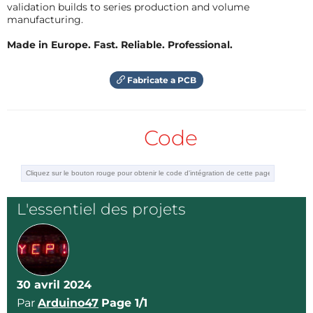
validation builds to series production and volume
Schéma Docu EN et FR Code bonus
manufacturing.
Made in Europe. Fast. Reliable. Professional.
Enjoye
Bruno C
Fabricate a PCB
Code
L'essentiel des projets
30 avril 2024
Par
Arduino47
Page 1/1