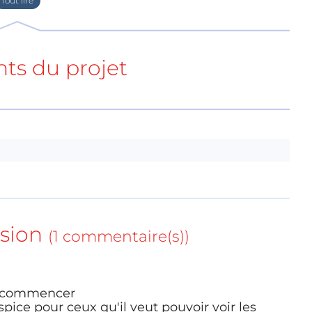
 first place, is that children touch, see and
here, questions and intellectual development
ts du projet
nt mes enfants me demanda s'il était possible de
 à des enfants de 8 à 13 ans, qui soit ludique et
eil que le lendemain me vint l'illumination… sous
eu arrière de vélo, basé sur le plus élémentaire
ode de réalisation. Pas de circuit imprimé, pas de
sion
s, des clous, du fil et les composants. Le but du
(1 commentaire(s))
es enfants touchent, voient et manipulent. Viennent
ellectuels de l'activité.
ur commencer
spice pour ceux qu'il veut pouvoir voir les