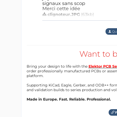
signaux sans scop
Merci cette idée
clignoteur.JPG
(63kb)
LTspice IV outil de simulation g
JKreutz
il y a 9 ans
Merci de vous intéresser à c
Répondre
Qu'
une réalisation simple avec u
Je ne me suis a priori pas t
proposer un circuit facile à 
Want to b
Répondre
Bring your design to life with the
Elektor PCB Se
order professionally manufactured PCBs or asse
platform.
Supporting KiCad, Eagle, Gerber, and ODB++ forma
and validation builds to series production and v
Made in Europe. Fast. Reliable. Professional.
F