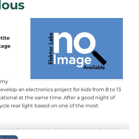
lous
tite
tage
h my
velop an electronics project for kids from 8 to 13
ational at the same time. After a good night of
cycle rear light based on one of the most
e project is constructed. No printed circuit board,
ails, wire and, of course, the parts. The objective