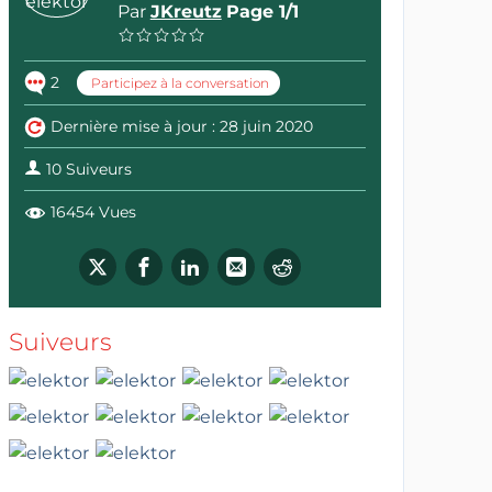
Par
JKreutz
Page 1/1
2
Participez à la conversation
Dernière mise à jour : 28 juin 2020
10 Suiveurs
16454 Vues
Suiveurs