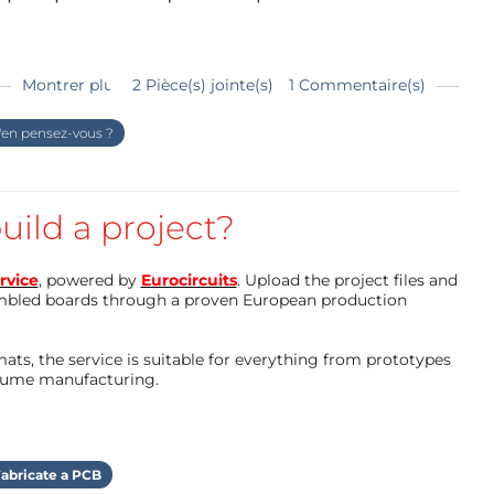
Montrer plus
2 Pièce(s) jointe(s)
1 Commentaire(s)
ratuit très pratique
(1kb)
e projet. Le public auquel il s'adresse impose
en pensez-vous ?
n résultat très visuel: la lampe qui clignote...
rop préoccupé de modélisation, mais voulais
assembler et qui fonctionne à coup sûr.
uild a project?
rvice
, powered by
Eurocircuits
. Upload the project files and
mbled boards through a proven European production
ts, the service is suitable for everything from prototypes
olume manufacturing.
abricate a PCB