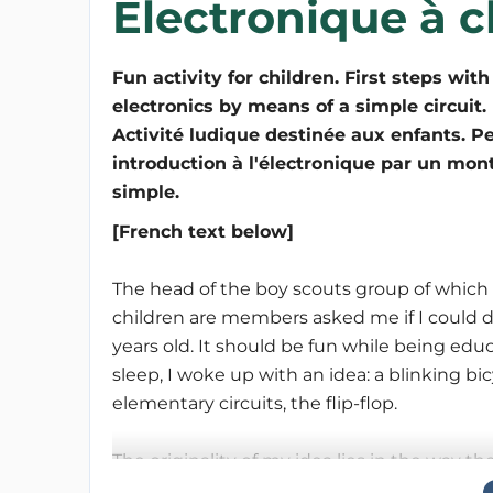
Electronique à c
Fun activity for children. First steps with
electronics by means of a simple circuit.
Activité ludique destinée aux enfants. Pe
introduction à l'électronique par un mon
simple.
[French text below]
The head of the boy scouts group of whic
children are members asked me if I could de
years old. It should be fun while being educ
sleep, I woke up with an idea: a blinking bi
elementary circuits, the flip-flop.
The originality of my idea lies in the way th
no prototyping board, but a piece of wood, n