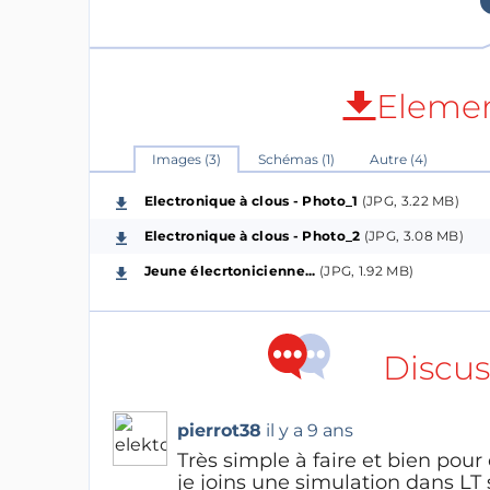
of the game, because that is what it is in the
manipulate electronic components. From t
will follow naturally.
Elemen
Maintenant en français...
Le chef de l'unité de scouts que fréquente
Images (3)
Schémas (1)
Autre (4)
développer un projet électronique accessible
Electronique à clous - Photo_1
(JPG, 3.22 MB)
pédagogique. La nuit me porta si bien cons
Electronique à clous - Photo_2
(JPG, 3.08 MB)
forme d'un clignoteur muni d'une lampe de f
Jeune élecrtonicienne...
(JPG, 1.92 MB)
des « flip-flop ».
L'originalité de ce projet réside dans son m
Discus
plaque d'essais mais… une planchette de boi
jeu, car il s’agit bien d’un jeu, c'est que l
alors les questions et les développements int
pierrot38
il y a 9 ans
Très simple à faire et bien po
je joins une simulation dans LT 