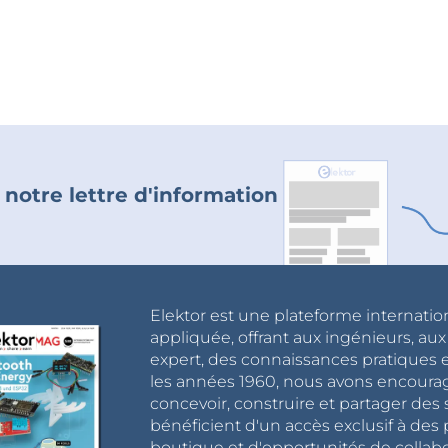
 notre lettre d'information
Elektor est une plateforme internatio
appliquée, offrant aux ingénieurs, au
expert, des connaissances pratiques et
les années 1960, nous avons encou
concevoir, construire et partager de
bénéficient d'un accès exclusif à des 
boutique et d'opportunités de collab