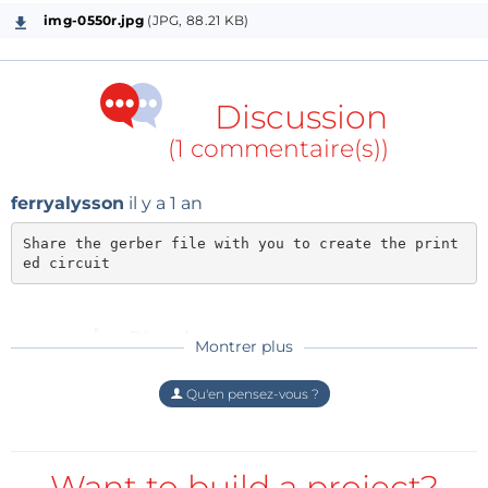
img-0550r.jpg
(JPG, 88.21 KB)
Discussion
(1 commentaire(s))
ferryalysson
il y a 1 an
Share the gerber file with you to create the print
ed circuit
Répondre
Montrer plus
Qu'en pensez-vous ?
Want to build a project?