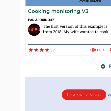
Cooking monitoring V3
PAR
ARDUINO47
The first version of this example is
from 2018. My wife wanted to cook..
64.1k
P
Inscrivez-vous
à