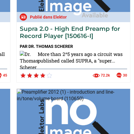
Publié dans Elektor
Supra 2.0 - High End Preamp for
Record Player [150616-I]
PAR
DR. THOMAS SCHERER
all
More than 2^5 years ago a circuit was
published called SUPRA, a "super...
45
72.2k
30