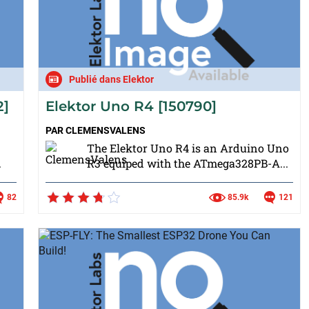
Publié dans Elektor
2]
Elektor Uno R4 [150790]
PAR
CLEMENSVALENS
The Elektor Uno R4 is an Arduino Uno
.
R3 equiped with the ATmega328PB-A...
82
85.9k
121