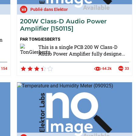
Publié dans Elektor
200W Class-D Audio Power
Amplifier [150115]
on
PAR
TONGIESBERTS
This is a single PCB 200 W Class-D
Audio Power Amplifier fully designe...
154
64.2k
33