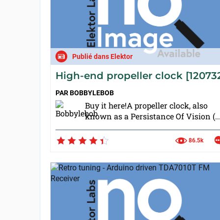
Publié dans Elektor
High-end propeller clock [12073
PAR
BOBBYLEBOB
Buy it here!A propeller clock, also
known as a Persistance Of Vision (..
86.5k