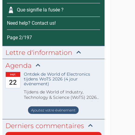
Que signifie la fusée ?
Need help? Contact us!
Page 2/197
Lettre d'information
Agenda
Ontdek de World of Electronics
sept.
tijdens WoTS 2026 (4 jour
22
événement)
Tijdens de World of Industry,
Technology & Science (WoTS) 2026
staat de World of Electronics volledi
Ajoutez votre événement
Derniers commentaires