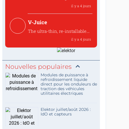
controlled water heater
il y a 4 jours
interface
Where can I find the PCB files
V-Juice
for the 250259 Tele...
The ultra-thin, re-installable
design makes V-Juice a
il y a 4 jours
practical solution that fits
modern space
The ultra-thin, re-installable
design makes V-Juic...
Nouvelles populaires
Modules de puissance à
refroidissement liquide
direct pour les onduleurs de
traction des véhicules
utilitaires électriques
Elektor juillet/août 2026 :
IdO et capteurs