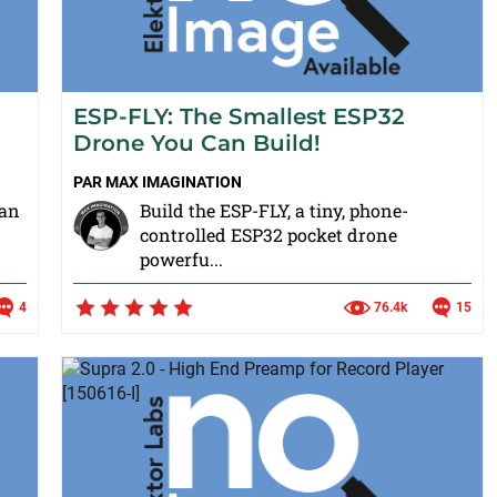
ESP-FLY: The Smallest ESP32
Drone You Can Build!
PAR
MAX IMAGINATION
 an
Build the ESP-FLY, a tiny, phone-
controlled ESP32 pocket drone
powerfu...
4
76.4k
15