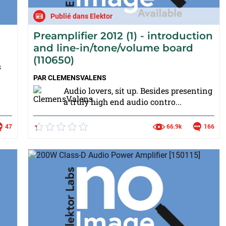
Publié dans Elektor
Preamplifier 2012 (1) - introduction
and line-in/tone/volume board
(110650)
s
PAR
CLEMENSVALENS
Audio lovers, sit up. Besides presenting
a truly high end audio contro...
47
66.9k
166