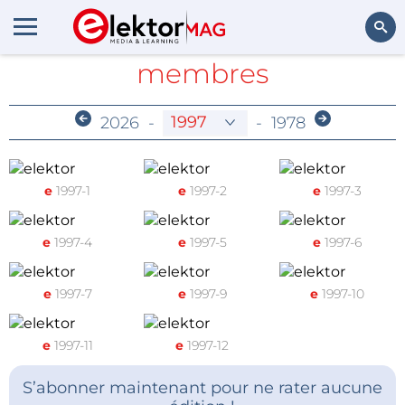
Archives réservées aux
membres
Rechercher
2026
-
-
1978
e
1997-1
e
1997-2
e
1997-3
e
1997-4
e
1997-5
e
1997-6
e
1997-7
e
1997-9
e
1997-10
e
1997-11
e
1997-12
S’abonner maintenant pour ne rater aucune