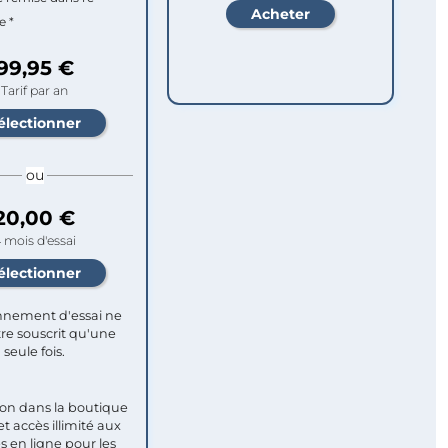
e *
99,95 €
Tarif par an
ou
20,00 €
 mois d'essai
nement d'essai ne
re souscrit qu'une
seule fois.​
ion dans la boutique
et accès illimité aux
s en ligne pour les