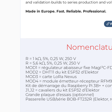
and validation builds to series production and v
Made in Europe. Fast. Reliable. Professional.
F
Nomenclatu
R = 1 kΩ, 5%, 0,25 W, 250 V
R = 5,6 kΩ, 5%, 0,25 W, 250 V
MOD1 = régulateur abaisseur fixe MagI³C-
MOD2 = DHT11 du kit ESP32 d’Elektor
MOD3 = carte LoRa Nexus
MOD4 = module émetteur-récepteur RFM95
Kit de démarrage du Raspberry Pi 3B+ + com
J1,J2 = cavaliers du kit ESP32 d’Elektor
Grande plaque d’essais (optionnel)
Passerelle USB/série BOB-FT232R
(Elektor, r