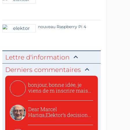
nouveau Raspberry Pi 4
Lettre d'information
Derniers commentaires
bonjour, bonne idée, je
viens de m inscrire mais
o...
Dear Marcel
Hariga,Elektor’s decision
to republish...