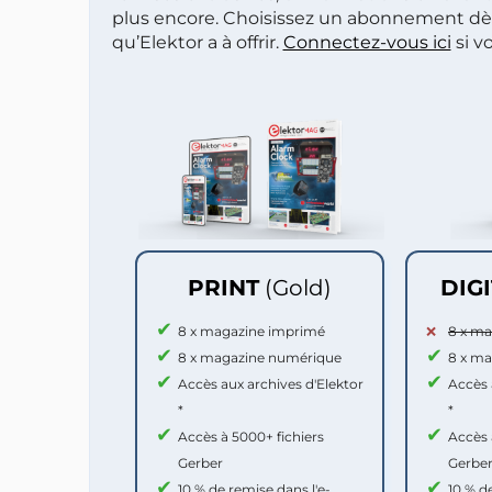
plus encore. Choisissez un abonnement dè
qu’Elektor a à offrir.
Connectez-vous ici
si v
PRINT
(Gold)
DIG
8 x magazine imprimé
8 x m
8 x magazine numérique
8 x m
Accès aux archives d'Elektor
Accès 
*
*
Accès à 5000+ fichiers
Accès 
Gerber
Gerbe
10 % de remise dans l'e-
10 % d