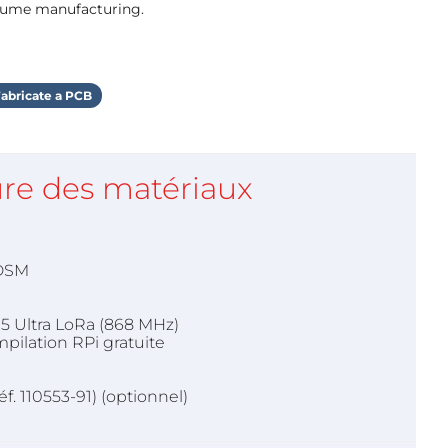
olume manufacturing.
abricate a PCB
re des matériaux
FDSM
 Ultra LoRa (868 MHz)
pilation RPi gratuite
éf. 110553-91) (optionnel)