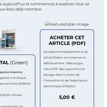
s aujourd’hui et commencez à explorer tout ce
ous êtes déjà membre.
ACHETER CET
ARTICLE (PDF)
Accédez immédiatement à cet
article Elektor et conservez-le
ITAL
(Green)
définitivement. Téléchargez
votre PDF dès aujourd’hui et
agazine imprimé
plongez dans l’univers de
agazine numérique
l’innovation et de l’expertise en
aux archives d'Elektor
électronique d’Elektor.
à 5000+ fichiers
5,00 €
r
e remise dans l'e-