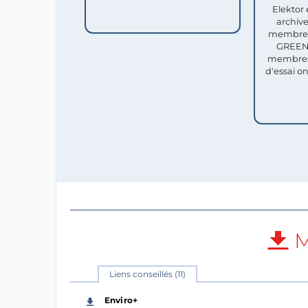
Elektor 
archive
membres 
GREEN 
membres
d'essai o
M
Liens conseillés (11)
Enviro+