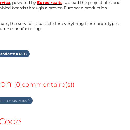
rvice
, powered by
Eurocircuits
. Upload the project files and
mbled boards through a proven European production
ts, the service is suitable for everything from prototypes
olume manufacturing.
abricate a PCB
ion
(0 commentaire(s))
en pensez-vous ?
Code