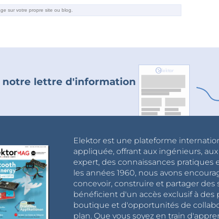
 notre lettre d'information
Elektor est une plateforme internatio
appliquée, offrant aux ingénieurs, au
expert, des connaissances pratiques et
les années 1960, nous avons encou
concevoir, construire et partager de
bénéficient d'un accès exclusif à des 
boutique et d'opportunités de collab
plan. Que vous soyez en train d'appr