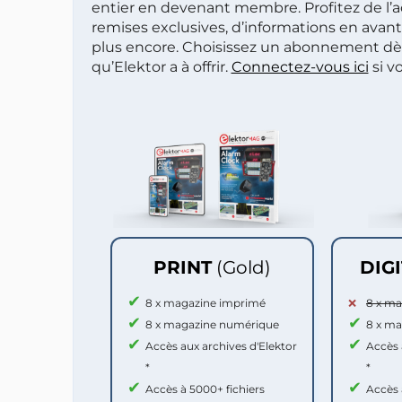
entier en devenant membre. Profitez de l’a
remises exclusives, d’informations en avan
plus encore. Choisissez un abonnement dè
qu’Elektor a à offrir.
Connectez-vous ici
si v
PRINT
(Gold)
DIG
8 x magazine imprimé
8 x m
8 x magazine numérique
8 x m
Accès aux archives d'Elektor
Accès 
*
*
Accès à 5000+ fichiers
Accès 