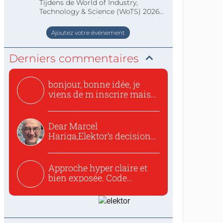
Tijdens de World of Industry,
Technology & Science (WoTS) 2026
staat de World of Electronics volledi
Ajoutez votre événement
Derniers commentaires
bonjour, bonne idée, je
viens de m inscrire mais
o...
Dear Marcel
Hariga,Elektor’s decision
to republish...
Approche hyper claire et
bien exposée. Code
concis...