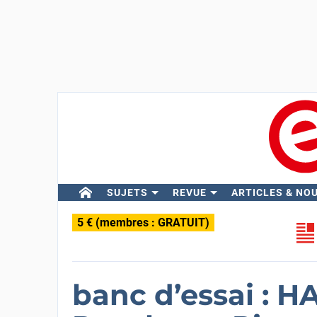
SUJETS
REVUE
ARTICLES & NO
5 € (membres : GRATUIT)
banc d’essai : H