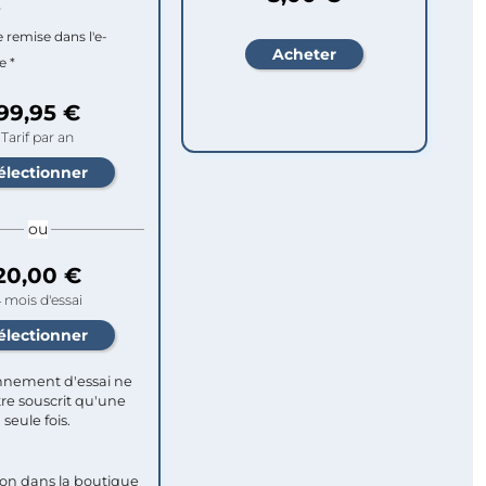
r
e remise dans l'e-
e *
99,95 €
Tarif par an
ou
20,00 €
 mois d'essai
nement d'essai ne
re souscrit qu'une
seule fois.​
ion dans la boutique