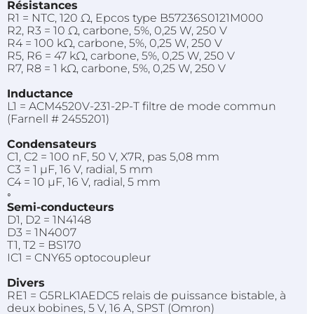
Résistances
R1 = NTC, 120 Ω,
Epcos
type
B57236S0121M000
R2, R3 = 10 Ω, carbone, 5%, 0,25 W, 250 V
R4 = 100 kΩ, carbone, 5%, 0,25 W, 250 V
R5, R6 = 47 kΩ, carbone, 5%, 0,25 W, 250 V
R7, R8 = 1 kΩ, carbone, 5%, 0,25 W, 250 V
Inductance
L1 =
ACM4520V-231-2P-T
filtre de mode commun
(
Farnell
# 2455201)
Condensateurs
C1, C2 = 100 nF, 50 V, X7R, pas 5,08 mm
C3 = 1 µF, 16 V, radial, 5 mm
C4 = 10 µF, 16 V, radial, 5 mm
◦
Semi-conducteurs
D1, D2 =
1N4148
D3 =
1N4007
T1, T2 =
BS170
IC1 =
CNY65
optocoupleur
Divers
RE1 =
G5RLK1AEDC5
relais de puissance bistable, à
deux bobines, 5 V, 16 A,
SPST
(
Omron
)