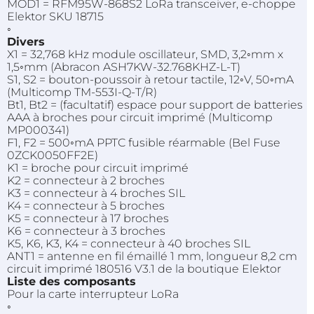
MOD1
=
RFM95W-868S2
LoRa
transceiver
, e-choppe
Elektor SKU 18715
◦
Divers
X1 = 32,768 kHz module oscillateur, SMD, 3,2◦mm x
1,5◦mm (
Abracon
ASH7KW-32.768KHZ-L-T)
S1, S2 = bouton-poussoir à retour tactile, 12◦V, 50◦mA
(
Multicomp
TM-553I-Q-T
/R)
Bt1, Bt2 = (facultatif) espace pour support de batteries
AAA à broches pour circuit imprimé (
Multicomp
MP000341
)
F1, F2 = 500◦mA
PPTC
fusible
réarmable
(Bel Fuse
0ZCK0050FF2E
)
K1 = broche pour circuit imprimé
K2 = connecteur à 2 broches
K3 = connecteur à 4 broches SIL
K4 = connecteur à 5 broches
K5 = connecteur à 17 broches
K6 = connecteur à 3 broches
K5, K6, K3, K4 = connecteur à 40 broches SIL
ANT1
= antenne en fil émaillé 1 mm, longueur 8,2 cm
circuit imprimé 180516 V3.1 de la boutique Elektor
Liste des composants
Pour la carte interrupteur
LoRa
◦