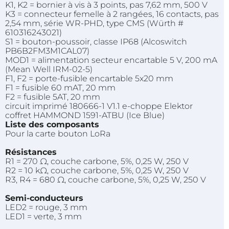
K1, K2 = bornier à vis à 3 points, pas 7,62 mm, 500 V
K3 = connecteur femelle à 2 rangées, 16 contacts, pas
2,54 mm, série
WR-PHD
, type CMS (
Würth
#
610316243021)
S1 = bouton-poussoir, classe
IP68
(
Alcoswitch
PB6B2FM3M1CAL07
)
MOD1
= alimentation secteur
encartable
5 V, 200 mA
(
Mean
Well
IRM-02-5
)
F1, F2 = porte-fusible
encartable
5x20
mm
F1 = fusible 60 mAT, 20 mm
F2 = fusible 5AT, 20 mm
circuit imprimé 180666-1 V1.1 e-choppe Elektor
coffret
HAMMOND
1591-ATBU
(Ice Blue)
Liste des composants
Pour la carte bouton
LoRa
Résistances
R1 = 270 Ω, couche carbone, 5%, 0,25 W, 250 V
R2 = 10 kΩ, couche carbone, 5%, 0,25 W, 250 V
R3, R4 = 680 Ω, couche carbone, 5%, 0,25 W, 250 V
Semi-conducteurs
LED2
= rouge, 3 mm
LED1
= verte, 3 mm