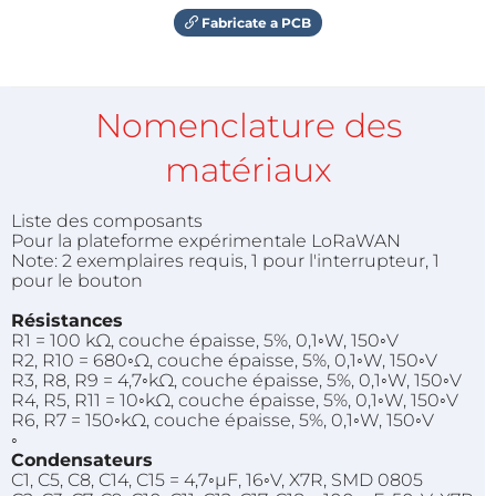
Fabricate a PCB
Nomenclature des
matériaux
Liste des composants
Pour la plateforme expérimentale
LoRaWAN
Note: 2 exemplaires requis, 1 pour l'interrupteur, 1
pour le bouton
Résistances
R1 = 100 kΩ, couche épaisse, 5%, 0,1◦W, 150◦V
R2, R10 = 680◦Ω, couche épaisse, 5%, 0,1◦W, 150◦V
R3, R8, R9 = 4,7◦kΩ, couche épaisse, 5%, 0,1◦W, 150◦V
R4, R5, R11 = 10◦kΩ, couche épaisse, 5%, 0,1◦W, 150◦V
R6, R7 = 150◦kΩ, couche épaisse, 5%, 0,1◦W, 150◦V
◦
Condensateurs
C1, C5, C8, C14, C15 = 4,7◦µF, 16◦V, X7R, SMD 0805