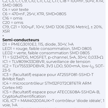
C2, C3, C7, C9, C10, C11, C12, C17, C18 = 100◦nF, 50◦V, X7R,
SMD 0805
C4 = voir texte
C6 = 470◦nF, 25◦V, X7R, SMD◦0805
C16 = omis
C20 = omis
C19, C21 = 100◦µF, 10◦V, SMD 1206 [3216
Metric
], ± 20%,
X5R
◦
Semi-conducteurs
D1 =
PMEG3010EJ
, 115, diode, 30◦V, 1◦A
LED1
= rouge, faible consommation, SMD 0805
LED2
= verte, faible consommation SMD 0805
T1 =
SI2347DS
,
MOSFET
,
p-channel
, 5◦A, 30◦V, 0,033◦Ω
IC1 =
TLV809K33DBVR
, surveillance de tension
IC2 =
TLV75533PDBVR
, 3V3 LDO, 500◦mA, low-I
, SOT-
Q
23-5
IC3 = (facultatif) espace pour
AT25SF081-SSHD-T
8◦Mbit flash
IC4 = microcontrôleur
STM32F072C8T6TR
ARM
Cortex-M0
IC5 = (facultatif) espace pour
ATECC608A-SSHDA-B
,
CryptoAuthentification
IC6, IC7 =
MAX40200AUK
+T contrôleur ‘diode idéale’, 1
voie, 1◦A