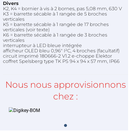
Divers
K2, K4 = bornier à vis à 2 bornes, pas 5,08 mm, 630 V
K3 = barrette
sécable
à 1 rangée de 5 broches
verticales
K5 = barrette
sécable
à 1 rangée de 17 broches
verticales (voir texte)
K6 = barrette
sécable
à 1 rangée de 3 broches
verticales
interrupteur à LED bleue intégrée
afficheur
OLED
bleu 0,96" I²C, 4 broches (facultatif)
circuit imprimé 180666-2 V1.2 e-choppe Elektor
coffret
Spelsberg
type TK PS 94 x 94 x 57 mm,
IP66
Nous nous approvisionnons
chez :