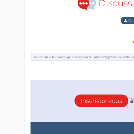
Discuss
Qu'
Inscrivez-vous
à