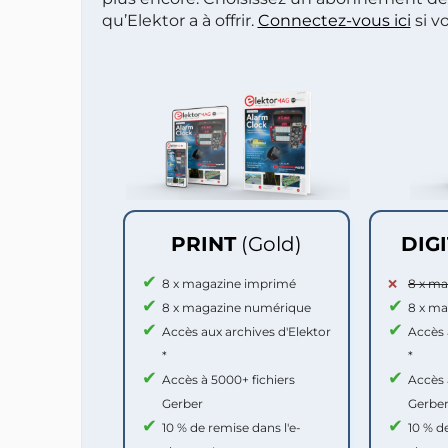
qu’Elektor a à offrir.
Connectez-vous ici
si v
PRINT
(Gold)
DIG
8 x magazine imprimé
8 x m
8 x magazine numérique
8 x m
Accès aux archives d'Elektor
Accès 
*
*
Accès à 5000+ fichiers
Accès 
Gerber
Gerbe
10 % de remise dans l'e-
10 % d