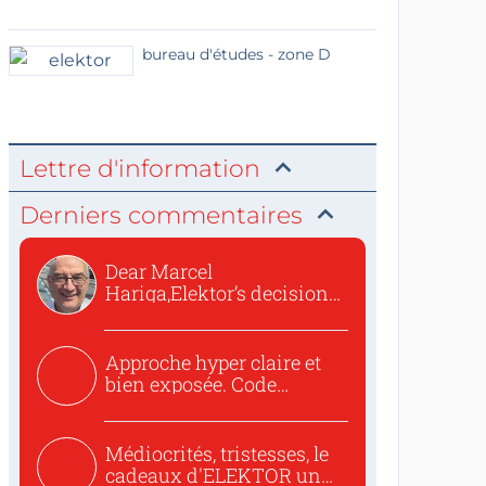
bureau d'études - zone D
Lettre d'information
Derniers commentaires
Dear Marcel
Hariga,Elektor’s decision
to republish...
Approche hyper claire et
bien exposée. Code
concis...
Médiocrités, tristesses, le
cadeaux d'ELEKTOR un