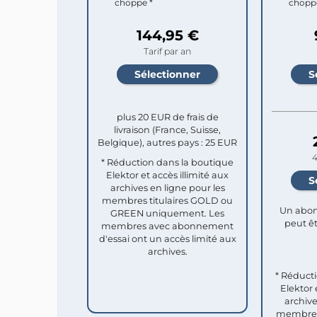
choppe *
chopp
144,95 €
Tarif par an
plus 20 EUR de frais de
livraison (France, Suisse,
Belgique), autres pays : 25 EUR
4
* Réduction dans la boutique
Elektor et accès illimité aux
archives en ligne pour les
membres titulaires GOLD ou
Un abon
GREEN uniquement. Les
peut êt
membres avec abonnement
d'essai ont un accès limité aux
archives.
* Réduct
Elektor 
archive
membres 