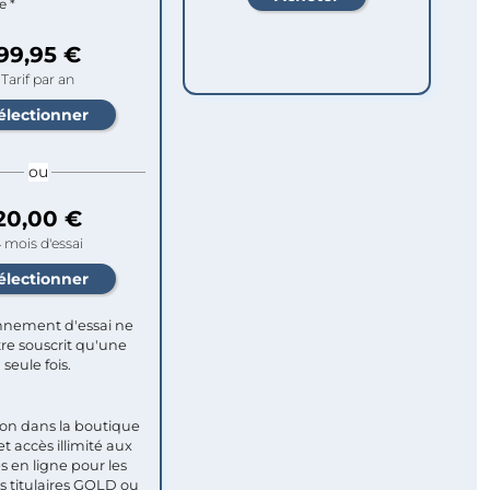
e *
99,95 €
Tarif par an
ou
20,00 €
 mois d'essai
nement d'essai ne
re souscrit qu'une
seule fois.​
ion dans la boutique
et accès illimité aux
s en ligne pour les
titulaires GOLD ou