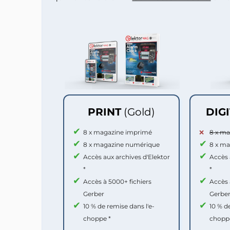
PRINT
(Gold)
DIG
8 x magazine imprimé
8 x m
8 x magazine numérique
8 x m
Accès aux archives d'Elektor
Accès 
*
*
Accès à 5000+ fichiers
Accès 
Gerber
Gerbe
10 % de remise dans l'e-
10 % d
choppe *
chopp