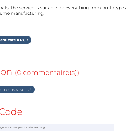
ts, the service is suitable for everything from prototypes
olume manufacturing.
abricate a PCB
ion
(0 commentaire(s))
en pensez-vous ?
Code