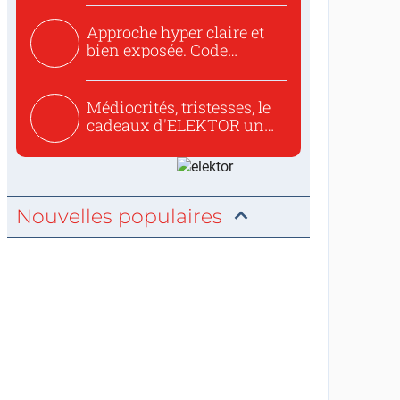
Approche hyper claire et
bien exposée. Code
concis...
Médiocrités, tristesses, le
cadeaux d'ELEKTOR un
c...
Nouvelles populaires