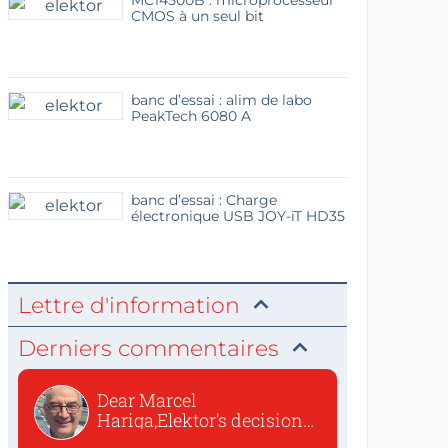
MC14500B : microprocesseur
CMOS à un seul bit
banc d’essai : alim de labo
PeakTech 6080 A
banc d’essai : Charge
électronique USB JOY-iT HD35
Lettre d'information
Derniers commentaires
Dear Marcel
Hariga,Elektor’s decision
to republish...