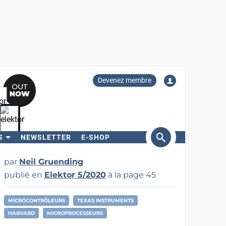
Devenez membre
S
NEWSLETTER
E-SHOP
ercher
par
Neil Gruending
publié en
Elektor 5/2020
à la page 45
MICROCONTRÔLEURS
TEXAS INSTRUMENTS
HARVARD
MICROPROCESSEURS