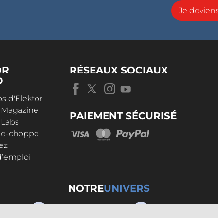
Je devie
OR
RÉSEAUX SOCIAUX
D
s d'Elektor
r Magazine
PAIEMENT SÉCURISÉ
 Labs
r e-choppe
ez
d’emploi
NOTRE
UNIVERS