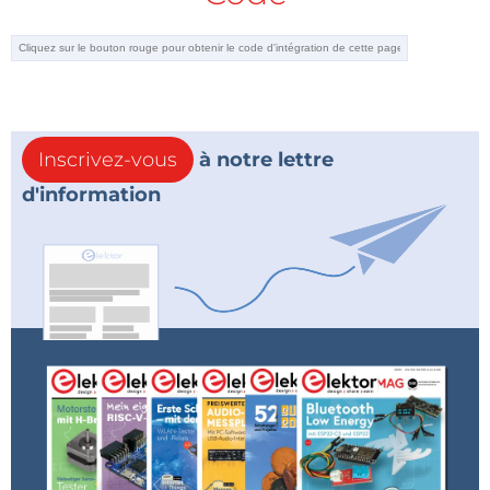
Inscrivez-vous
à notre lettre
d'information