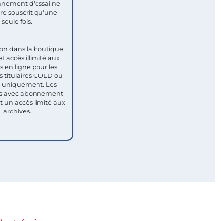
nement d'essai ne
re souscrit qu'une
seule fois.​
ion dans la boutique
et accès illimité aux
s en ligne pour les
titulaires GOLD ou
uniquement. Les
 avec abonnement
nt un accès limité aux
archives.