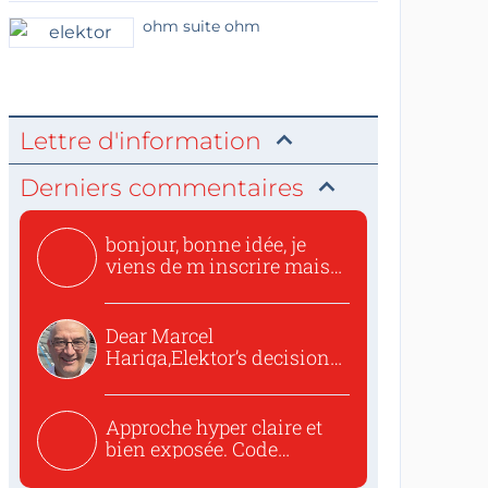
ohm suite ohm
Lettre d'information
Derniers commentaires
bonjour, bonne idée, je
viens de m inscrire mais
o...
Dear Marcel
Hariga,Elektor’s decision
to republish...
Approche hyper claire et
bien exposée. Code
concis...