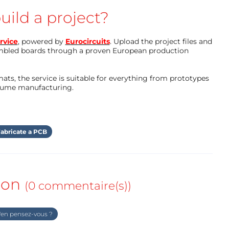
uild a project?
rvice
, powered by
Eurocircuits
. Upload the project files and
mbled boards through a proven European production
ts, the service is suitable for everything from prototypes
olume manufacturing.
abricate a PCB
ion
(0 commentaire(s))
en pensez-vous ?