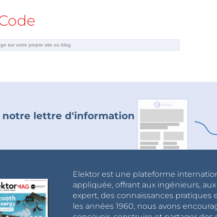
Code
 notre lettre d'information
Elektor est une plateforme internatio
appliquée, offrant aux ingénieurs, au
expert, des connaissances pratiques et
les années 1960, nous avons encou
concevoir, construire et partager de