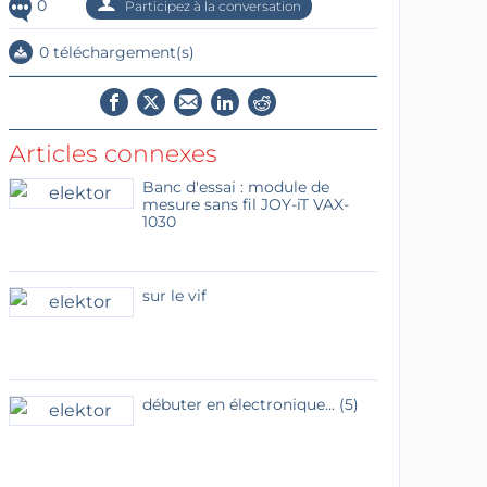
0
Participez à la conversation
0 téléchargement(s)
Articles connexes
Banc d'essai : module de
mesure sans fil JOY-iT VAX-
1030
sur le vif
débuter en électronique... (5)