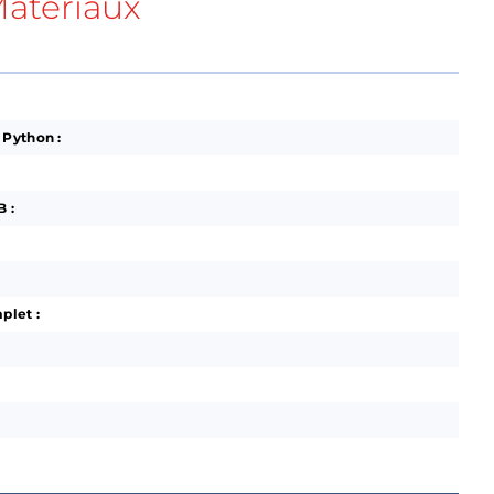
atériaux
 Python :
 :
plet :