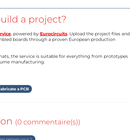
uild a project?
rvice
, powered by
Eurocircuits
. Upload the project files and
mbled boards through a proven European production
ts, the service is suitable for everything from prototypes
olume manufacturing.
abricate a PCB
ion
(0 commentaire(s))
en pensez-vous ?