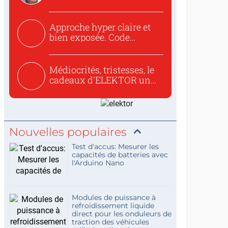
to republish...
Approche hyper claire et
bien exposée. Code
concis...
Médiocrités, tristesses, le
cadeaux d'ELEKTOR un
c...
Nouvelles populaires
Test d'accus: Mesurer les
capacités de batteries avec
l'Arduino Nano
Modules de puissance à
refroidissement liquide
direct pour les onduleurs de
traction des véhicules