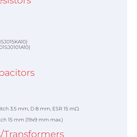
sistors
1SJ015KA10)
01SJ0101A10)
pacitors
 pitch 3.5 mm, D 8 mm, ESR 15 mΩ
pitch 15 mm (19x9 mm max.)
s/Transformers