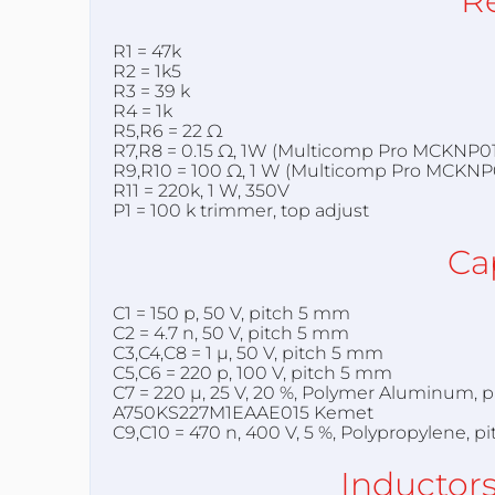
Re
R1 = 47k
R2 = 1k5
R3 = 39 k
R4 = 1k
R5,R6 = 22 Ω
R7,R8 = 0.15 Ω, 1W (Multicomp Pro MCKNP0
R9,R10 = 100 Ω, 1 W (Multicomp Pro MCKNP
R11 = 220k, 1 W, 350V
P1 = 100 k trimmer, top adjust
Ca
C1 = 150 p
, 50 V, pitch 5 mm
C2 = 4.7 n
, 50 V, pitch 5 mm
C3,C4,C8 = 1 µ
, 50 V, pitch 5 mm
C5,C6 = 220 p
, 100 V, pitch 5 mm
C7 = 220 µ, 25 V, 20 %, Polymer Aluminum,
A750KS227M1EAAE015
Kemet
C9,C10 = 470 n, 400 V, 5 %, Polypropylene, 
Inductor