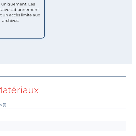
uniquement. Les
 avec abonnement
nt un accès limité aux
archives.
atériaux
 (1)