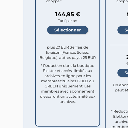
choppe *
chopp
144,95 €
Tarif par an
plus 20 EUR de frais de
livraison (France, Suisse,
Belgique), autres pays : 25 EUR
4
* Réduction dans la boutique
Elektor et accès illimité aux
archives en ligne pour les
membres titulaires GOLD ou
Un abon
GREEN uniquement. Les
peut êt
membres avec abonnement
d'essai ont un accès limité aux
archives.
* Réduct
Elektor 
archive
membres 