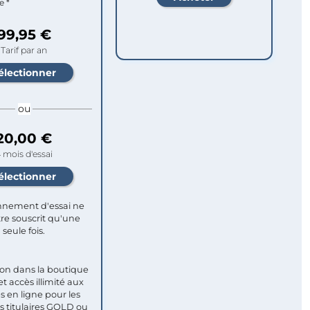
e *
99,95 €
Tarif par an
ou
20,00 €
 mois d'essai
nement d'essai ne
re souscrit qu'une
seule fois.​
ion dans la boutique
et accès illimité aux
s en ligne pour les
titulaires GOLD ou