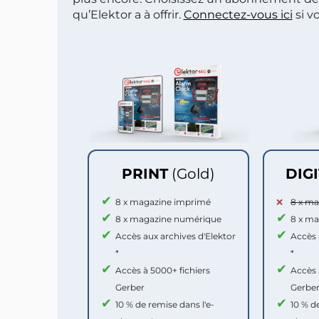
qu’Elektor a à offrir.
Connectez-vous ici
si v
PRINT
(Gold)
DIG
8 x magazine imprimé
8 x m
8 x magazine numérique
8 x m
Accès aux archives d'Elektor
Accès 
*
*
Accès à 5000+ fichiers
Accès 
Gerber
Gerbe
10 % de remise dans l'e-
10 % d