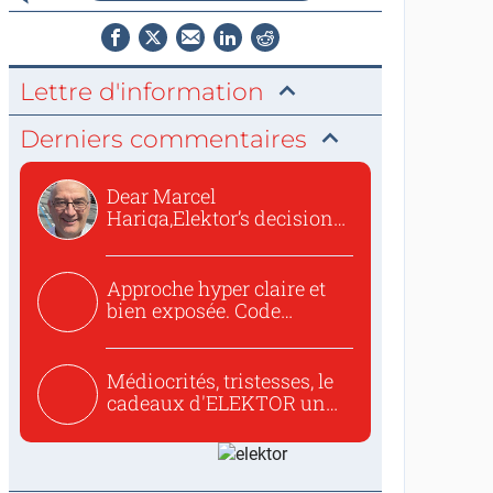
Lettre d'information
Derniers commentaires
Dear Marcel
Hariga,Elektor’s decision
to republish...
Approche hyper claire et
bien exposée. Code
concis...
Médiocrités, tristesses, le
cadeaux d'ELEKTOR un
c...