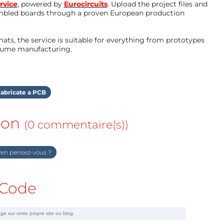
rvice
, powered by
Eurocircuits
. Upload the project files and
mbled boards through a proven European production
ts, the service is suitable for everything from prototypes
olume manufacturing.
abricate a PCB
ion
(0 commentaire(s))
en pensez-vous ?
Code