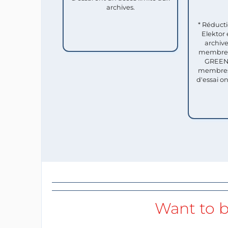
archives.
* Réduct
Elektor 
archive
membres 
GREEN 
membres
d'essai o
Want to b