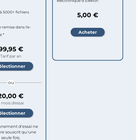
électronique d’Elektor.
à 5000+ fichiers
5,00 €
r
e remise dans l'e-
e *
99,95 €
Tarif par an
ou
20,00 €
 mois d'essai
nement d'essai ne
re souscrit qu'une
seule fois.​