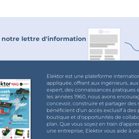
 notre lettre d'information
Elektor est une plateforme internatio
appliquée, offrant aux ingénieurs, au
expert, des connaissances pratiques et
les années 1960, nous avons encou
concevoir, construire et partager de
bénéficient d'un accès exclusif à des 
boutique et d'opportunités de collab
plan. Que vous soyez en train d'appr
une entreprise, Elektor vous aide à vou