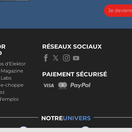
Je devie
OR
RÉSEAUX SOCIAUX
D
s d'Elektor
r Magazine
PAIEMENT SÉCURISÉ
 Labs
r e-choppe
ez
d’emploi
NOTRE
UNIVERS