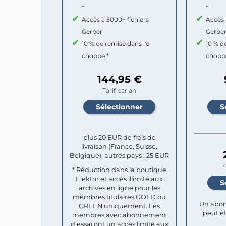
*
*
Accès à 5000+ fichiers
Accès 
Gerber
Gerbe
10 % de remise dans l'e-
10 % d
choppe *
chopp
144,95 €
Tarif par an
plus 20 EUR de frais de
livraison (France, Suisse,
Belgique), autres pays : 25 EUR
4
* Réduction dans la boutique
Elektor et accès illimité aux
archives en ligne pour les
membres titulaires GOLD ou
Un abon
GREEN uniquement. Les
peut êt
membres avec abonnement
d'essai ont un accès limité aux