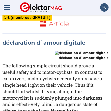
5 € (membres : GRATUIT)
Rechercher
Article
déclaration d`amour digitale
déclaration d`amour digitale
The following simple circuit should prove a
useful safety aid to motor-cyclists. In contrast to
car drivers, motorcyclists generally only have a
single head I ight on their vehicle. Thus if it
should fail whilst driving at night the
motorcyclist is suddenly plunged into darkness
and is effecti-vely `blind`, a dangerous state of
affairs, to say the least. Normally the