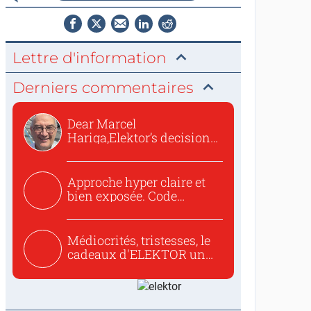
Lettre d'information
Derniers commentaires
Dear Marcel
Hariga,Elektor’s decision
to republish...
Approche hyper claire et
bien exposée. Code
concis...
Médiocrités, tristesses, le
cadeaux d'ELEKTOR un
c...