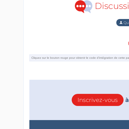
Discuss
Qu'
Inscrivez-vous
à