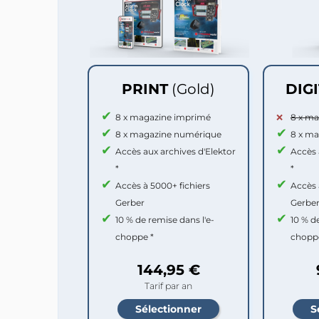
PRINT
(Gold)
DIG
8 x magazine imprimé
8 x m
8 x magazine numérique
8 x m
Accès aux archives d'Elektor
Accès 
*
*
Accès à 5000+ fichiers
Accès 
Gerber
Gerbe
10 % de remise dans l'e-
10 % d
choppe *
chopp
144,95 €
Tarif par an