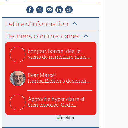
Lettre d'information
Derniers commentaires
bonjour, bonne idée, je
viens de m inscrire mais
o...
Dear Marcel
Hariga,Elektor’s decision
to republish...
Approche hyper claire et
bien exposée. Code
concis...