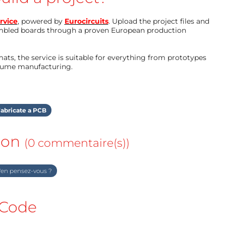
rvice
, powered by
Eurocircuits
. Upload the project files and
mbled boards through a proven European production
ts, the service is suitable for everything from prototypes
olume manufacturing.
abricate a PCB
ion
(0 commentaire(s))
en pensez-vous ?
Code