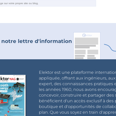
 notre lettre d'information
Elektor est une plateforme internatio
appliquée, offrant aux ingénieurs, au
expert, des connaissances pratiques et
les années 1960, nous avons encou
concevoir, construire et partager de
bénéficient d'un accès exclusif à des 
boutique et d'opportunités de collab
plan. Que vous soyez en train d'appr