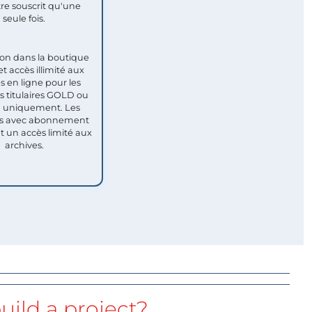
re souscrit qu'une
seule fois.​
ion dans la boutique
et accès illimité aux
s en ligne pour les
titulaires GOLD ou
uniquement. Les
 avec abonnement
nt un accès limité aux
archives.
uild a project?