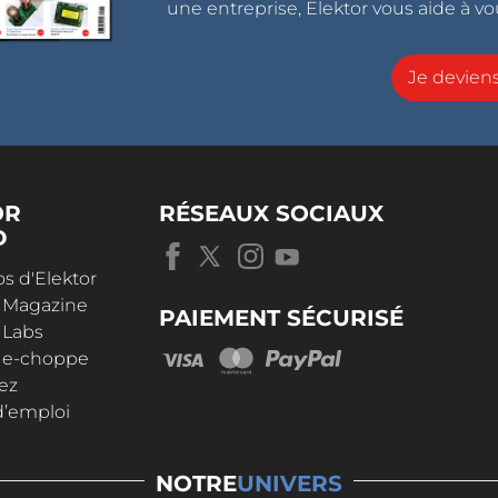
une entreprise, Elektor vous aide à vou
Je devie
OR
RÉSEAUX SOCIAUX
D
s d'Elektor
r Magazine
PAIEMENT SÉCURISÉ
 Labs
r e-choppe
ez
d’emploi
NOTRE
UNIVERS