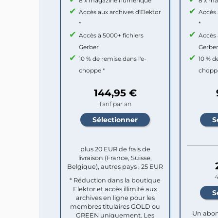
8 x magazine numérique
8 x m
Accès aux archives d'Elektor
Accès 
*
*
Accès à 5000+ fichiers
Accès 
Gerber
Gerbe
10 % de remise dans l'e-
10 % d
choppe *
chopp
144,95 €
Tarif par an
plus 20 EUR de frais de
livraison (France, Suisse,
Belgique), autres pays : 25 EUR
4
* Réduction dans la boutique
Elektor et accès illimité aux
archives en ligne pour les
membres titulaires GOLD ou
Un abon
GREEN uniquement. Les