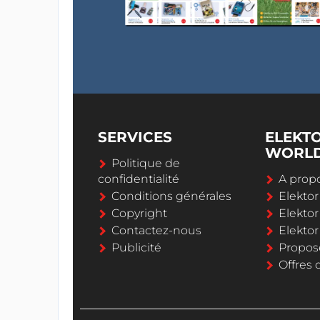
SERVICES
ELEKT
WORL
Politique de
confidentialité
A propo
Conditions générales
Elekto
Copyright
Elektor
Contactez-nous
Elekto
Publicité
Propos
Offres 