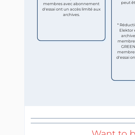
peut êt
membres avec abonnement
d'essai ont un accès limité aux
archives.
* Réduct
Elektor 
archive
membres 
GREEN 
membres
d'essai o
Want to b