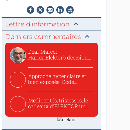
Lettre d'information
Derniers commentaires
Dear Marcel
Hariga,Elektor’s decision
to republish...
Approche hyper claire et
bien exposée. Code
concis...
Médiocrités, tristesses, le
cadeaux d'ELEKTOR un
c...