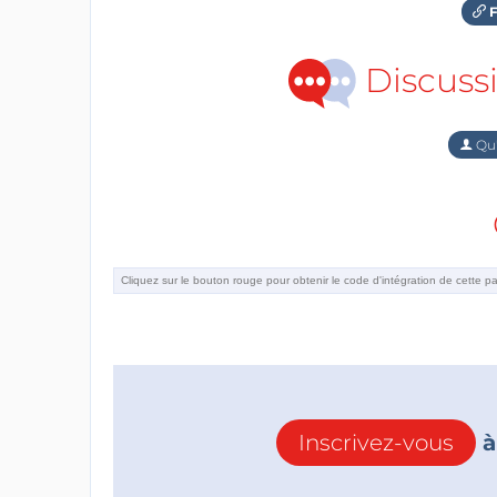
F
Discuss
Qu'
Inscrivez-vous
à