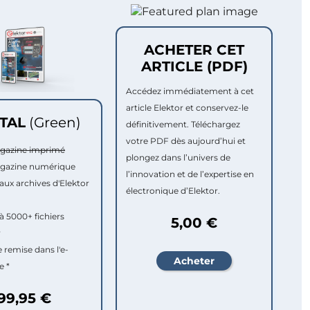
ACHETER CET
ARTICLE (PDF)
Accédez immédiatement à cet
article Elektor et conservez-le
ITAL
(Green)
définitivement. Téléchargez
votre PDF dès aujourd’hui et
agazine imprimé
plongez dans l’univers de
agazine numérique
l’innovation et de l’expertise en
aux archives d'Elektor
électronique d’Elektor.
à 5000+ fichiers
5,00 €
r
e remise dans l'e-
e *
99,95 €