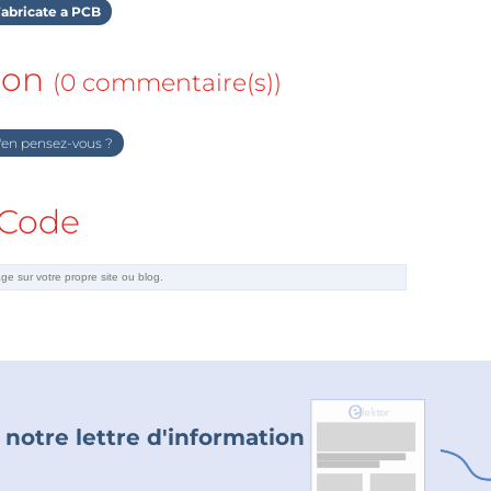
abricate a PCB
ion
(0 commentaire(s))
en pensez-vous ?
Code
 notre lettre d'information