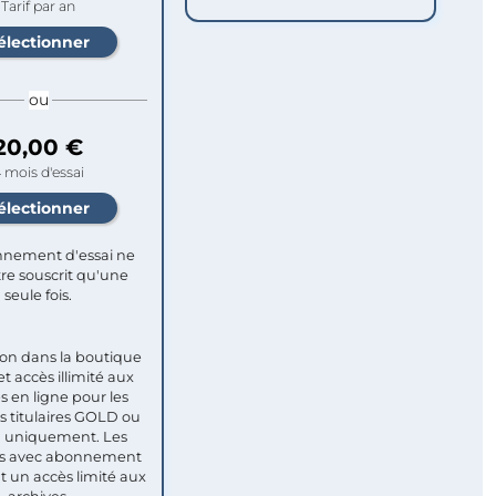
Tarif par an
ou
20,00 €
 mois d'essai
nement d'essai ne
re souscrit qu'une
seule fois.​
ion dans la boutique
et accès illimité aux
s en ligne pour les
titulaires GOLD ou
uniquement. Les
 avec abonnement
nt un accès limité aux