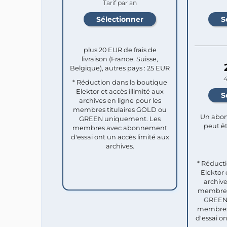
Tarif par an
plus 20 EUR de frais de
livraison (France, Suisse,
Belgique), autres pays : 25 EUR
4
* Réduction dans la boutique
Elektor et accès illimité aux
archives en ligne pour les
membres titulaires GOLD ou
Un abon
GREEN uniquement. Les
peut êt
membres avec abonnement
d'essai ont un accès limité aux
archives.
* Réduct
Elektor 
archive
membres 
GREEN 
membres
d'essai o