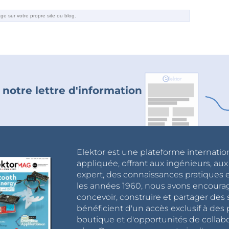
 notre lettre d'information
Elektor est une plateforme internatio
appliquée, offrant aux ingénieurs, au
expert, des connaissances pratiques et
les années 1960, nous avons encou
concevoir, construire et partager de
bénéficient d'un accès exclusif à des 
boutique et d'opportunités de collab