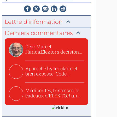
Lettre d'information
Derniers commentaires
Dear Marcel
Hariga,Elektor’s decision
to republish...
Approche hyper claire et
bien exposée. Code
concis...
Médiocrités, tristesses, le
cadeaux d'ELEKTOR un
c...