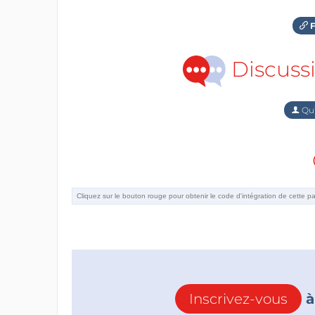
F
Discuss
Qu'
Inscrivez-vous
à