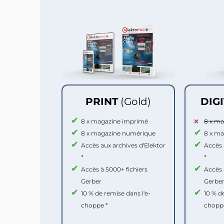
PRINT
(Gold)
DIG
8 x magazine imprimé
8 x m
8 x magazine numérique
8 x m
Accès aux archives d'Elektor
Accès 
*
*
Accès à 5000+ fichiers
Accès 
Gerber
Gerbe
10 % de remise dans l'e-
10 % d
choppe *
chopp