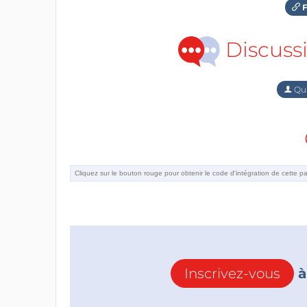
F
Discuss
Qu'
Inscrivez-vous
à