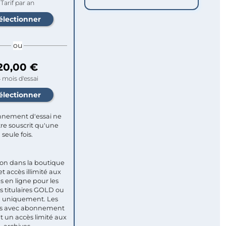
Tarif par an
ou
20,00 €
 mois d'essai
nement d'essai ne
re souscrit qu'une
seule fois.​
ion dans la boutique
et accès illimité aux
s en ligne pour les
titulaires GOLD ou
uniquement. Les
 avec abonnement
nt un accès limité aux