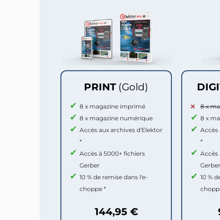
PRINT
(Gold)
DIG
8 x magazine imprimé
8 x m
8 x magazine numérique
8 x m
Accès aux archives d'Elektor
Accès 
*
*
Accès à 5000+ fichiers
Accès 
Gerber
Gerbe
10 % de remise dans l'e-
10 % d
choppe *
chopp
144,95 €