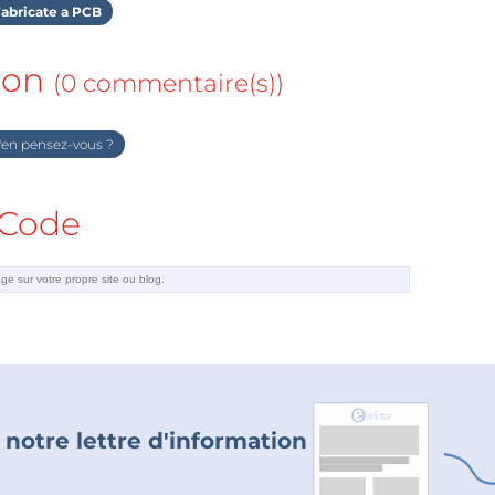
abricate a PCB
ion
(0 commentaire(s))
en pensez-vous ?
Code
 notre lettre d'information