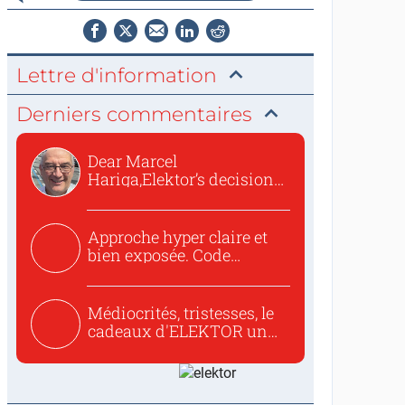
Lettre d'information
Derniers commentaires
Dear Marcel
Hariga,Elektor’s decision
to republish...
Approche hyper claire et
bien exposée. Code
concis...
Médiocrités, tristesses, le
cadeaux d'ELEKTOR un
c...