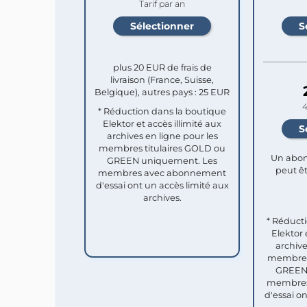
Tarif par an
plus 20 EUR de frais de
livraison (France, Suisse,
Belgique), autres pays : 25 EUR
4
* Réduction dans la boutique
Elektor et accès illimité aux
archives en ligne pour les
membres titulaires GOLD ou
Un abon
GREEN uniquement. Les
peut êt
membres avec abonnement
d'essai ont un accès limité aux
archives.
* Réduct
Elektor 
archive
membres 
GREEN 
membres
d'essai o