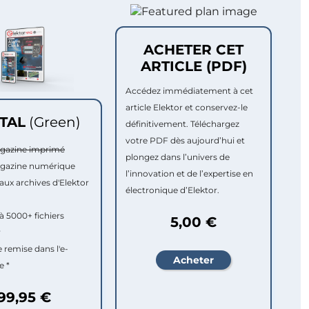
ACHETER CET
ARTICLE (PDF)
Accédez immédiatement à cet
article Elektor et conservez-le
ITAL
(Green)
définitivement. Téléchargez
votre PDF dès aujourd’hui et
agazine imprimé
plongez dans l’univers de
agazine numérique
l’innovation et de l’expertise en
aux archives d'Elektor
électronique d’Elektor.
à 5000+ fichiers
5,00 €
r
e remise dans l'e-
e *
99,95 €