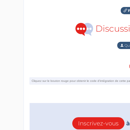
F
Discuss
Qu'
Inscrivez-vous
à