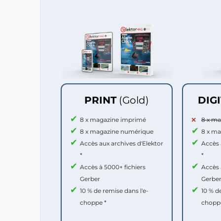
PRINT
(Gold)
DIG
8 x magazine imprimé
8 x m
8 x magazine numérique
8 x m
Accès aux archives d'Elektor
Accès 
*
*
Accès à 5000+ fichiers
Accès 
Gerber
Gerbe
10 % de remise dans l'e-
10 % d
choppe *
chopp