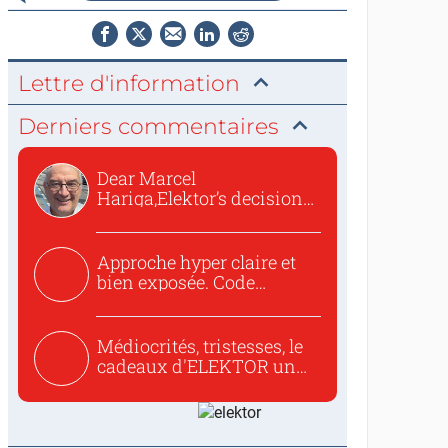
Lettre d'information
Derniers commentaires
Dear Marcel
Hariga,Elektor’s decision
to republish...
Approche hyper claire et
bien exposée. Code
concis...
Médiocrités, tristesses, le
cadeaux d'ELEKTOR un
c...