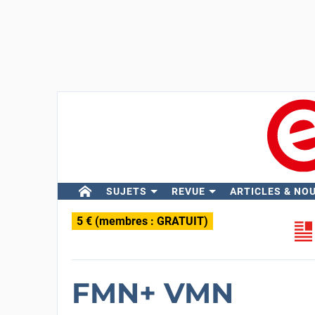
SUJETS
REVUE
ARTICLES & NO
5 € (membres : GRATUIT)
FMN+ VMN