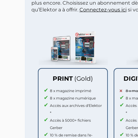
plus encore. Choisissez un abonnement dè
qu’Elektor a à offrir.
Connectez-vous ici
si v
PRINT
(Gold)
DIG
8 x magazine imprimé
8 x m
8 x magazine numérique
8 x m
Accès aux archives d'Elektor
Accès 
*
*
Accès à 5000+ fichiers
Accès 
Gerber
Gerbe
10 % de remise dans l'e-
10 % d