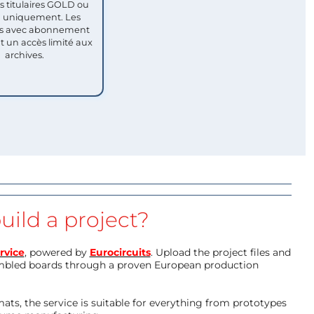
titulaires GOLD ou
uniquement. Les
 avec abonnement
nt un accès limité aux
archives.
uild a project?
rvice
, powered by
Eurocircuits
. Upload the project files and
mbled boards through a proven European production
ts, the service is suitable for everything from prototypes