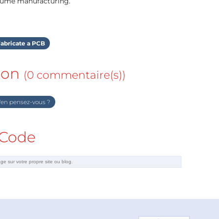
olume manufacturing.
abricate a PCB
ion
(0 commentaire(s))
en pensez-vous ?
Code