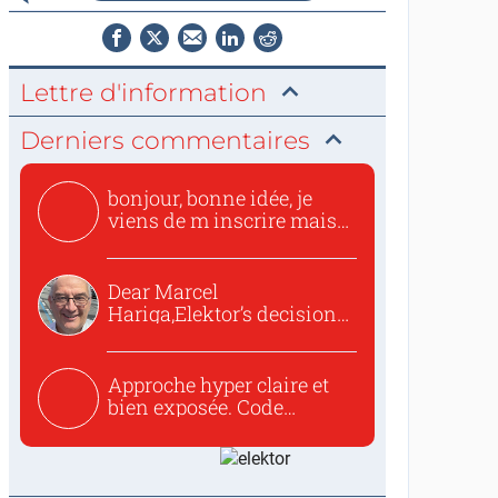
Lettre d'information
Derniers commentaires
bonjour, bonne idée, je
viens de m inscrire mais
o...
Dear Marcel
Hariga,Elektor’s decision
to republish...
Approche hyper claire et
bien exposée. Code
concis...