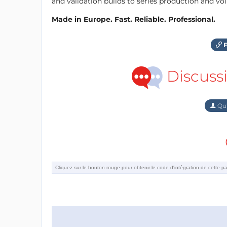
and validation builds to series production and v
Made in Europe. Fast. Reliable. Professional.
F
Discuss
Qu'