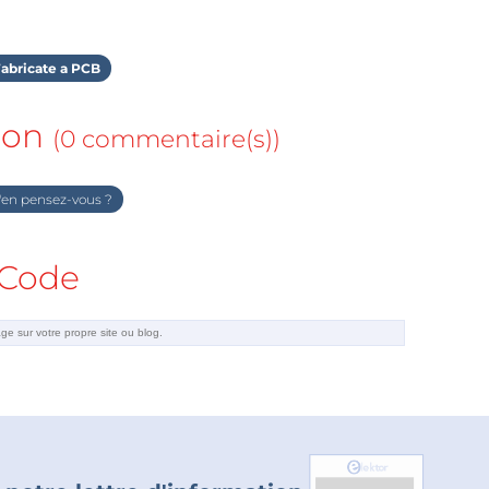
abricate a PCB
ion
(0 commentaire(s))
en pensez-vous ?
Code