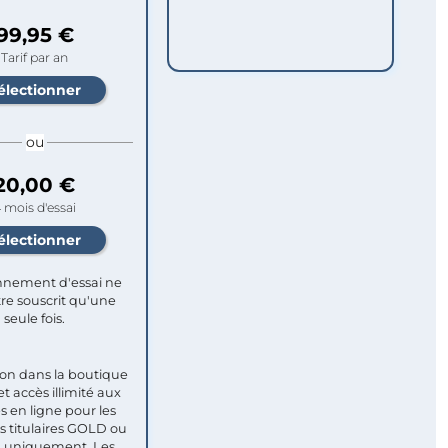
99,95 €
Tarif par an
ou
20,00 €
 mois d'essai
nement d'essai ne
re souscrit qu'une
seule fois.​
ion dans la boutique
et accès illimité aux
s en ligne pour les
titulaires GOLD ou
uniquement. Les