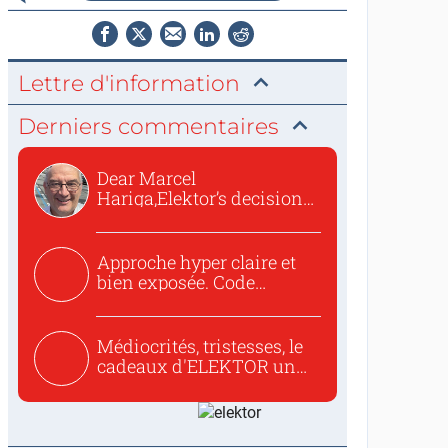
Lettre d'information
Derniers commentaires
Dear Marcel
Hariga,Elektor’s decision
to republish...
Approche hyper claire et
bien exposée. Code
concis...
Médiocrités, tristesses, le
cadeaux d'ELEKTOR un
c...