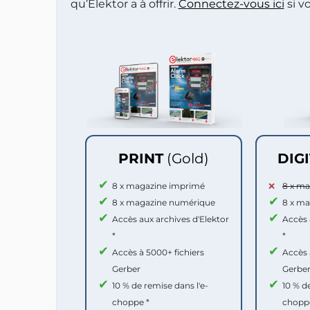
qu’Elektor a à offrir.
Connectez-vous ici
si v
PRINT
(Gold)
DIG
8 x magazine imprimé
8 x m
8 x magazine numérique
8 x m
Accès aux archives d'Elektor
Accès 
*
*
Accès à 5000+ fichiers
Accès 
Gerber
Gerbe
10 % de remise dans l'e-
10 % d
choppe *
chopp