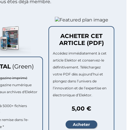
ous êtes déjà membre.
ACHETER CET
ARTICLE (PDF)
Accédez immédiatement à cet
article Elektor et conservez-le
ITAL
(Green)
définitivement. Téléchargez
votre PDF dès aujourd’hui et
agazine imprimé
plongez dans l’univers de
agazine numérique
l’innovation et de l’expertise en
aux archives d'Elektor
électronique d’Elektor.
à 5000+ fichiers
5,00 €
r
e remise dans l'e-
e *