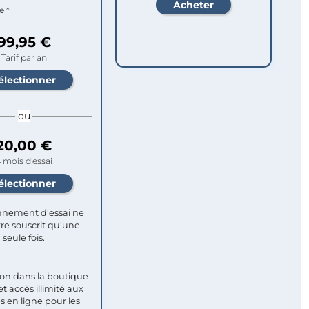
e *
99,95 €
Tarif par an
ou
20,00 €
 mois d'essai
nement d'essai ne
re souscrit qu'une
seule fois.​
ion dans la boutique
et accès illimité aux
s en ligne pour les