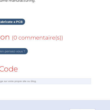
olume manufacturing.
abricate a PCB
ion
(0 commentaire(s))
en pensez-vous ?
Code