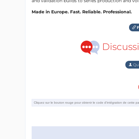
and validation builds to series production and v
Made in Europe. Fast. Reliable. Professional.
F
Discuss
Qu'