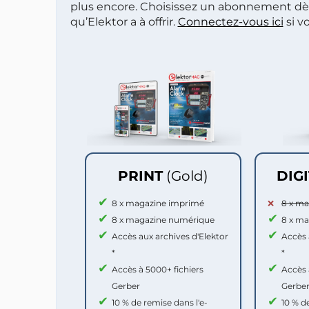
plus encore. Choisissez un abonnement dè
qu’Elektor a à offrir.
Connectez-vous ici
si v
PRINT
(Gold)
DIG
8 x magazine imprimé
8 x m
8 x magazine numérique
8 x m
Accès aux archives d'Elektor
Accès 
*
*
Accès à 5000+ fichiers
Accès 
Gerber
Gerbe
10 % de remise dans l'e-
10 % d