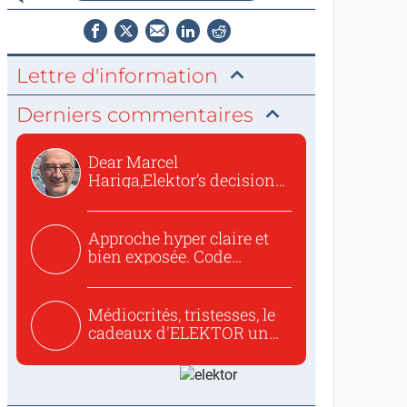
Lettre d'information
Derniers commentaires
Dear Marcel
Hariga,Elektor’s decision
to republish...
Approche hyper claire et
bien exposée. Code
concis...
Médiocrités, tristesses, le
cadeaux d'ELEKTOR un
c...