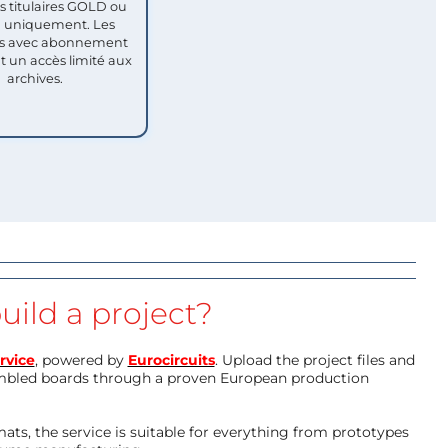
titulaires GOLD ou
uniquement. Les
 avec abonnement
nt un accès limité aux
archives.
uild a project?
rvice
, powered by
Eurocircuits
. Upload the project files and
mbled boards through a proven European production
ts, the service is suitable for everything from prototypes