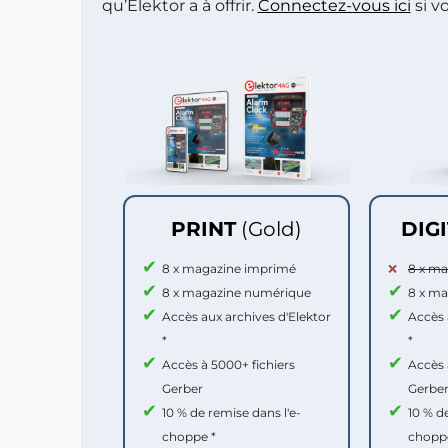
qu’Elektor a à offrir.
Connectez-vous ici
si v
PRINT
(Gold)
DIG
8 x magazine imprimé
8 x m
8 x magazine numérique
8 x m
Accès aux archives d'Elektor
Accès 
*
*
Accès à 5000+ fichiers
Accès 
Gerber
Gerbe
10 % de remise dans l'e-
10 % d
choppe *
chopp