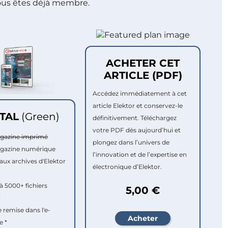
ous êtes déjà membre.
ACHETER CET
ARTICLE (PDF)
Accédez immédiatement à cet
article Elektor et conservez-le
ITAL
(Green)
définitivement. Téléchargez
votre PDF dès aujourd’hui et
agazine imprimé
plongez dans l’univers de
agazine numérique
l’innovation et de l’expertise en
aux archives d'Elektor
électronique d’Elektor.
à 5000+ fichiers
5,00 €
r
e remise dans l'e-
e *