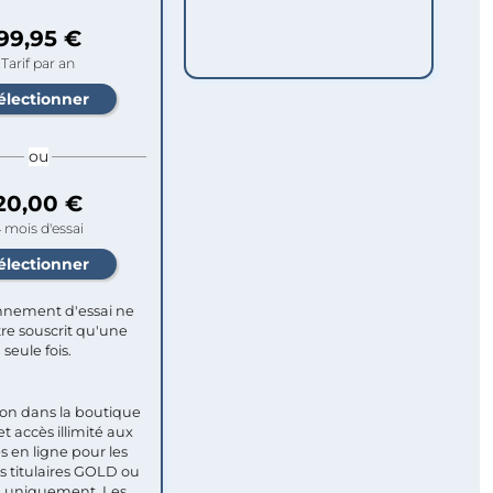
99,95 €
Tarif par an
ou
20,00 €
 mois d'essai
nement d'essai ne
re souscrit qu'une
seule fois.​
ion dans la boutique
et accès illimité aux
s en ligne pour les
titulaires GOLD ou
uniquement. Les