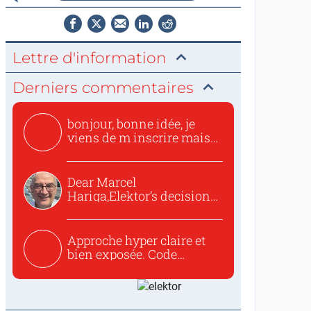
Lettre d'information
Derniers commentaires
bonjour, bonne idée, je
viens de m inscrire mais
o...
Dear Marcel
Hariga,Elektor’s decision
to republish...
Approche hyper claire et
bien exposée. Code
concis...