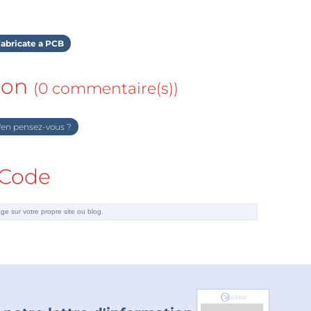
abricate a PCB
ion
(0 commentaire(s))
en pensez-vous ?
Code