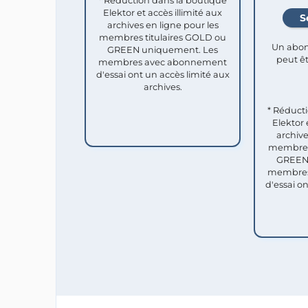
* Réduction dans la boutique
Elektor et accès illimité aux
archives en ligne pour les
membres titulaires GOLD ou
Un abon
GREEN uniquement. Les
peut êt
membres avec abonnement
d'essai ont un accès limité aux
archives.
* Réduct
Elektor 
archive
membres 
GREEN 
membres
d'essai o