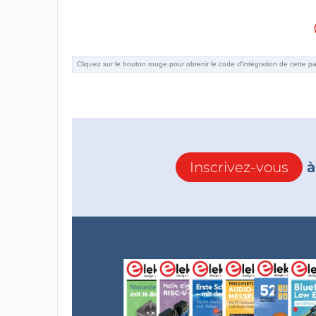
Inscrivez-vous
à