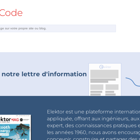
Code
 notre lettre d'information
Elektor est une plateforme internatio
appliquée, offrant aux ingénieurs, au
expert, des connaissances pratiques et
les années 1960, nous avons encou
concevoir, construire et partager de