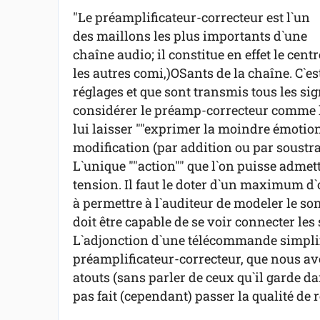
"Le préamplificateur-correcteur est l`un
des maillons les plus importants d`une
chaîne audio; il constitue en effet le ce
les autres comi,)OSants de la chaîne. C`es
réglages et que sont transmis tous les si
considérer le préamp-correcteur comme le 
lui laisser ""exprimer la moindre émotion
modification (par addition ou par soustra
L`unique ""action"" que l`on puisse admett
tension. Il faut le doter d`un maximum d
à permettre à l`auditeur de modeler le son 
doit être capable de se voir connecter les
L`adjonction d`une télécommande simplif
préamplificateur-correcteur, que nous avo
atouts (sans parler de ceux qu`il garde d
pas fait (cependant) passer la qualité de