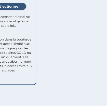
nement d'essai ne
re souscrit qu'une
seule fois.​
ion dans la boutique
et accès illimité aux
s en ligne pour les
titulaires GOLD ou
uniquement. Les
 avec abonnement
nt un accès limité aux
archives.