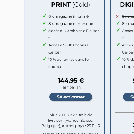
PRINT
(Gold)
DIG
8 x magazine imprimé
8 x m
8 x magazine numérique
8 x m
Accès aux archives d'Elektor
Accès 
*
*
Accès à 5000+ fichiers
Accès 
Gerber
Gerbe
10 % de remise dans l'e-
10 % d
choppe *
chopp
144,95 €
Tarif par an
plus 20 EUR de frais de
livraison (France, Suisse,
Belgique), autres pays : 25 EUR
4