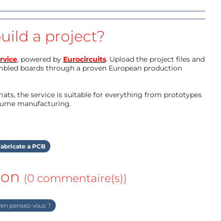
uild a project?
rvice
, powered by
Eurocircuits
. Upload the project files and
mbled boards through a proven European production
ts, the service is suitable for everything from prototypes
olume manufacturing.
abricate a PCB
ion
(0 commentaire(s))
en pensez-vous ?