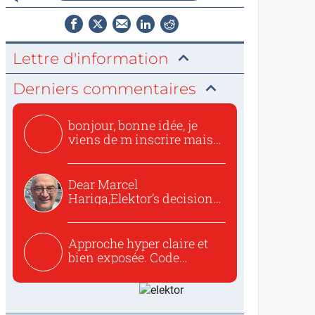
Lettre d'information
Derniers commentaires
bonjour, bonne idée, je
viens de m inscrire mais
o...
Dear Marcel
Hariga,Elektor’s decision
to republish...
Approche hyper claire et
bien exposée. Code
concis...