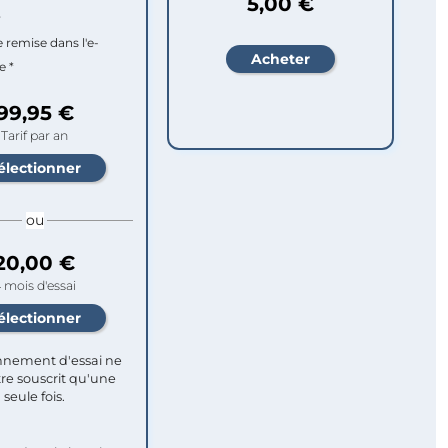
5,00 €
r
e remise dans l'e-
e *
99,95 €
Tarif par an
ou
20,00 €
 mois d'essai
nement d'essai ne
re souscrit qu'une
seule fois.​