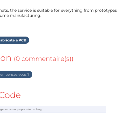
ts, the service is suitable for everything from prototypes
olume manufacturing.
abricate a PCB
ion
(0 commentaire(s))
en pensez-vous ?
Code