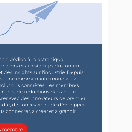
nale dédiée à l'électronique
x makers et aux startups du contenu
 des insights sur l'industrie. Depuis
ragé une communauté mondiale à
s solutions concrètes. Les membres
projets, de réductions dans notre
orer avec des innovateurs de premier
endre, de concevoir ou de développer
s connecter, à créer et à grandir.
ns membre