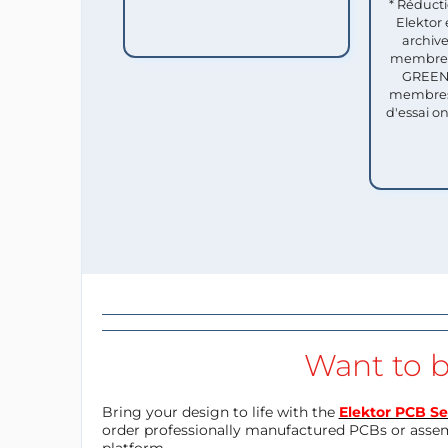
* Réduct
Elektor 
archive
membres 
GREEN 
membres
d'essai o
Want to b
Bring your design to life with the
Elektor PCB Se
order professionally manufactured PCBs or asse
platform.