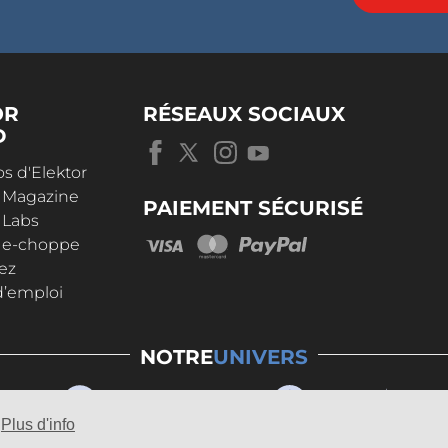
OR
RÉSEAUX SOCIAUX
D
s d'Elektor
r Magazine
PAIEMENT SÉCURISÉ
 Labs
r e-choppe
ez
d’emploi
NOTRE
UNIVERS
Plus d'info