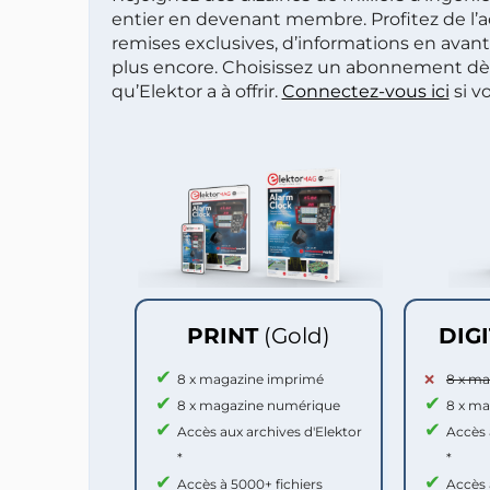
entier en devenant membre. Profitez de l’a
remises exclusives, d’informations en avan
plus encore. Choisissez un abonnement dè
qu’Elektor a à offrir.
Connectez-vous ici
si v
PRINT
(Gold)
DIG
8 x magazine imprimé
8 x m
8 x magazine numérique
8 x m
Accès aux archives d'Elektor
Accès 
*
*
Accès à 5000+ fichiers
Accès 