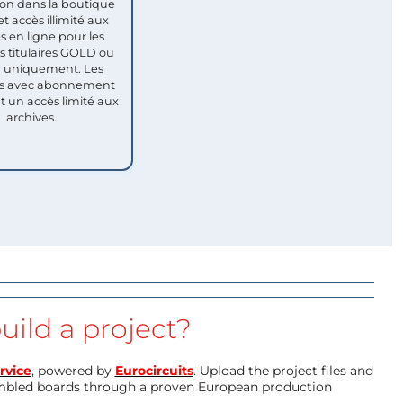
ion dans la boutique
et accès illimité aux
s en ligne pour les
titulaires GOLD ou
uniquement. Les
 avec abonnement
nt un accès limité aux
archives.
uild a project?
rvice
, powered by
Eurocircuits
. Upload the project files and
mbled boards through a proven European production