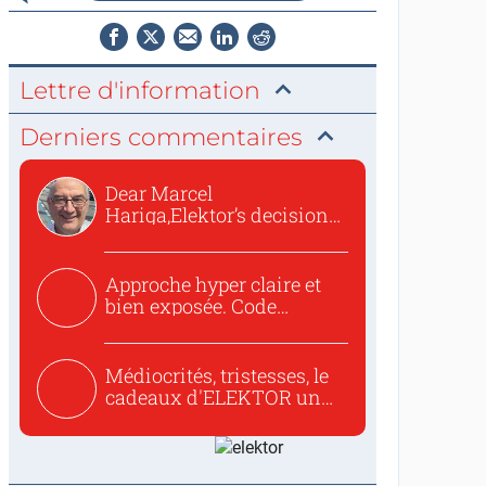
Lettre d'information
Derniers commentaires
Dear Marcel
Hariga,Elektor’s decision
to republish...
Approche hyper claire et
bien exposée. Code
concis...
Médiocrités, tristesses, le
cadeaux d'ELEKTOR un
c...