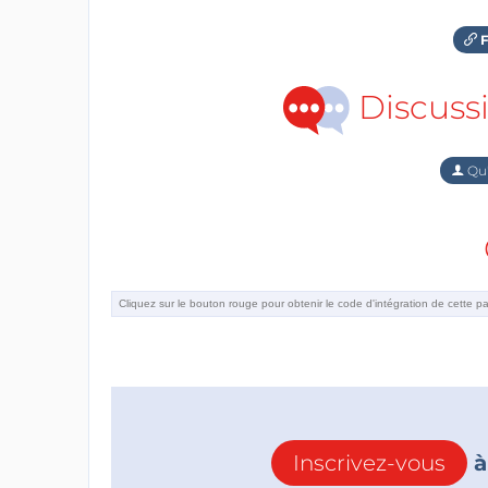
F
Discuss
Qu'
Inscrivez-vous
à