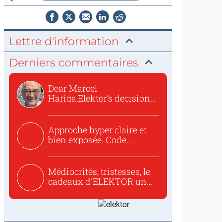
Lettre d'information
Derniers commentaires
Dear Marcel
Hariga,Elektor’s decision
to republish...
Approche hyper claire et
bien exposée. Code
concis...
Médiocrités, tristesses, le
cadeaux d'ELEKTOR un
c...